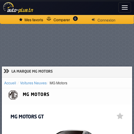
ACCUEIL
0
Mes favoris
Comparer
Connexion
ACTUALITÉS
VOITURES
NEUVES
»
LA MARQUE MG MOTORS
Accueil
Voitures Neuves
MG Motors
VOITURES
MG MOTORS
D'OCCASION
MG MOTORS GT
CAMIONS