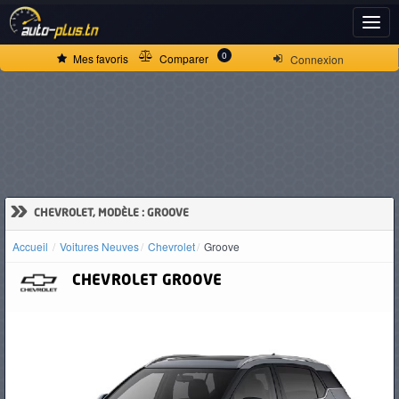
ACCUEIL
0
Mes favoris
Comparer
Connexion
ACTUALITÉS
VOITURES
NEUVES
»
CHEVROLET, MODÈLE : GROOVE
Accueil
Voitures Neuves
Chevrolet
Groove
VOITURES
CHEVROLET
GROOVE
D'OCCASION
CAMIONS