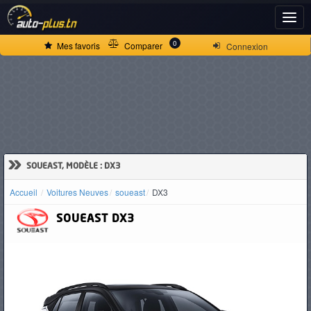
ACCUEIL
0
Mes favoris
Comparer
Connexion
ACTUALITÉS
VOITURES
NEUVES
»
SOUEAST, MODÈLE : DX3
Accueil
Voitures Neuves
soueast
DX3
VOITURES
SOUEAST
DX3
D'OCCASION
CAMIONS