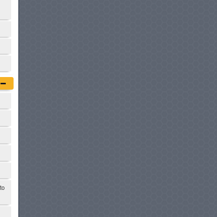
KIA SPORTAGE
à partir de :
167 980 DT
HYUNDAI IONIQ 5
à partir de :
168 950 DT
CUPRA TERRAMAR
à partir de :
168 980 DT
BMW X1
à partir de :
169 900 DT
to