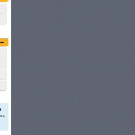
t
ions