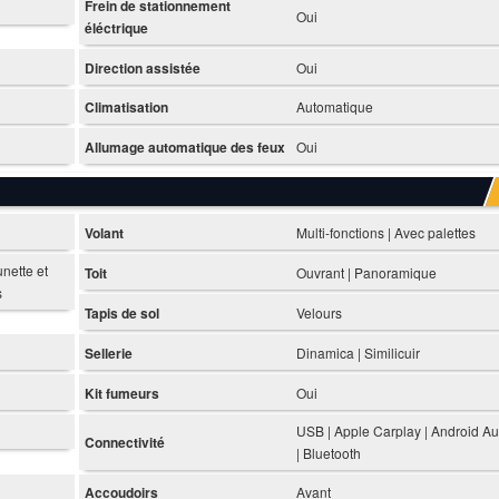
Frein de stationnement
Oui
éléctrique
Direction assistée
Oui
Climatisation
Automatique
Allumage automatique des feux
Oui
Volant
Multi-fonctions | Avec palettes
nette et
Toit
Ouvrant | Panoramique
s
Tapis de sol
Velours
Sellerie
Dinamica | Similicuir
Kit fumeurs
Oui
USB | Apple Carplay | Android Au
Connectivité
| Bluetooth
Accoudoirs
Avant