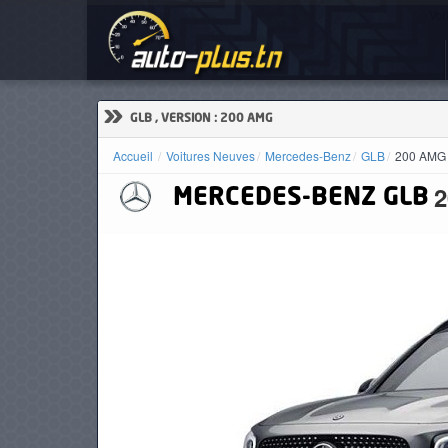
Voi
ACCUEIL
ACTUALITÉS
»
GLB , VERSION : 200 AMG
Accueil
Voitures Neuves
Mercedes-Benz
GLB
200 AMG
MERCEDES-BENZ
GLB
VOITURES
NEUVES
VOITURES
D'OCCASION
CAMIONS