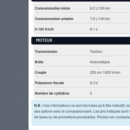
Consommation mixte
6.2 L/100 km
Consommation urbaine
7.6 L/100 km
0-100 Km/h
9.1 s
MOTEUR
Transmission
Traction
Boîte
Automatique
Couple
250 nm 1620 tr/min
Puissance fiscale
9 CV
Nombre de cylindres
4
N.B :
Ces informations ne sont données qu'à titre indicatif, vou
des options avec le concessionnaire. Les prix indiqués sont in
de taxes ou de promotions ponctuelles. Photos non contractu