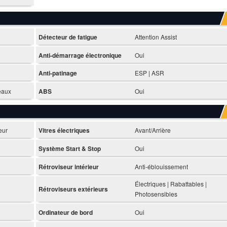
Détecteur de fatigue
Attention Assist
Anti-démarrage électronique
Oui
Anti-patinage
ESP | ASR
deaux
ABS
Oui
eur
Vitres électriques
Avant/Arrière
Système Start & Stop
Oui
Rétroviseur intérieur
Anti-éblouissement
Électriques | Rabattables |
Rétroviseurs extérieurs
Photosensibles
Ordinateur de bord
Oui