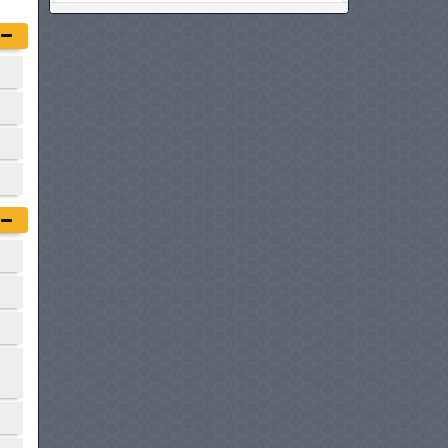
VOLKSWAGEN TIGUAN
à partir de :
154 980 DT
VOYAH FREE
à partir de :
155 000 DT
DS 7 CROSSBACK
à partir de :
158 900 DT
HYUNDAI TUCSON HYBRIDE
à partir de :
159 950 DT
MG MOTORS RX9
à partir de :
164 950 DT