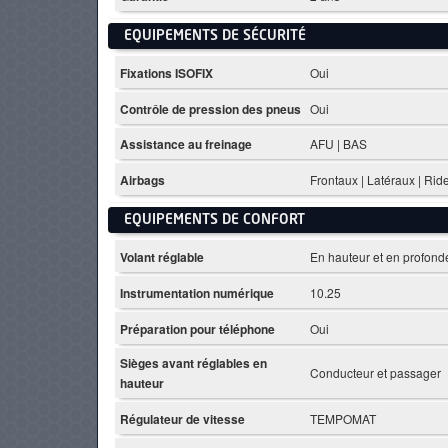
EQUIPEMENTS DE SÉCURITÉ
Fixations ISOFIX
Oui
Contrôle de pression des pneus
Oui
Assistance au freinage
AFU | BAS
Airbags
Frontaux | Latéraux | Ri
EQUIPEMENTS DE CONFORT
Volant réglable
En hauteur et en profond
Instrumentation numérique
10.25
Préparation pour téléphone
Oui
Sièges avant réglables en
Conducteur et passager
hauteur
Régulateur de vitesse
TEMPOMAT