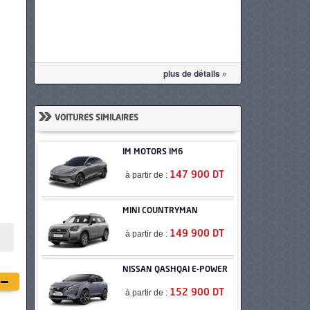
plus de détails »
»
VOITURES SIMILAIRES
IM MOTORS IM6
à partir de :
147 900 DT
MINI COUNTRYMAN
à partir de :
149 900 DT
NISSAN QASHQAI E-POWER
à partir de :
152 900 DT