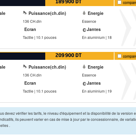
189 900 DT
compar
ale
Puissance(ch.din)
Energie
136 CH.din
Essence
Ecran
Jantes
Tactile | 10.1 pouces
En aluminium | 18
209 900 DT
compar
ale
Puissance(ch.din)
Energie
136 CH.din
Essence
Ecran
Jantes
Tactile | 10.1 pouces
En aluminium | 19
s devez vérifier les tarifs, le niveau d'équipement et la disponibilité de la version e
dicatifs, ils peuvent varier en cas de mise à jour par le concessionnaire, de variat
lles .