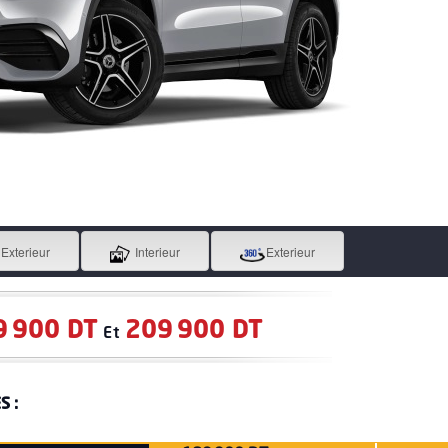
Exterieur
Interieur
Exterieur
9 900 DT
209 900 DT
Et
S :