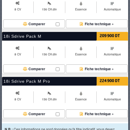
8 CV
156 CH.din
Essence
Automatique
Comparer
Fiche technique »
18i Sdrive Pack M
209 900 DT
8 CV
156 CH.din
Essence
Automatique
Comparer
Fiche technique »
18i Sdrive Pack M Pro
224 900 DT
8 CV
156 CH.din
Essence
Automatique
Comparer
Fiche technique »
N.B :
Ces informations ne sont données qu'à titre indicatif, vous devez