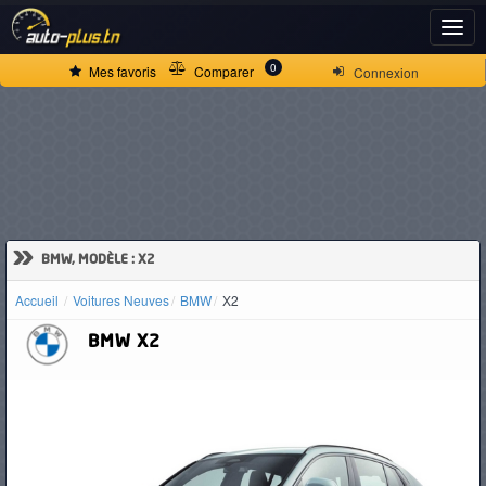
ACCUEIL
0
Mes favoris
Comparer
Connexion
ACTUALITÉS
VOITURES
NEUVES
»
BMW, MODÈLE : X2
Accueil
Voitures Neuves
BMW
X2
VOITURES
BMW
X2
D'OCCASION
CAMIONS