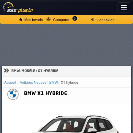
ACCUEIL
0
Mes favoris
Comparer
Connexion
ACTUALITÉS
VOITURES
NEUVES
»
BMW, MODÈLE : X1 HYBRIDE
Accueil
Voitures Neuves
BMW
X1 hybride
VOITURES
BMW
X1 HYBRIDE
D'OCCASION
CAMIONS