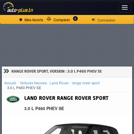
ACCUEIL
0
Mes favoris
Comparer
Connexion
ACTUALITÉS
VOITURES
NEUVES
»
RANGE ROVER SPORT, VERSION : 3.0 L P460 PHEV SE
Accueil
Voitures Neuves
Land Rover
range rover sport
VOITURES
3.0 L P460 PHEV SE
D'OCCASION
LAND ROVER
RANGE ROVER SPORT
3.0 L P460 PHEV SE
CAMIONS