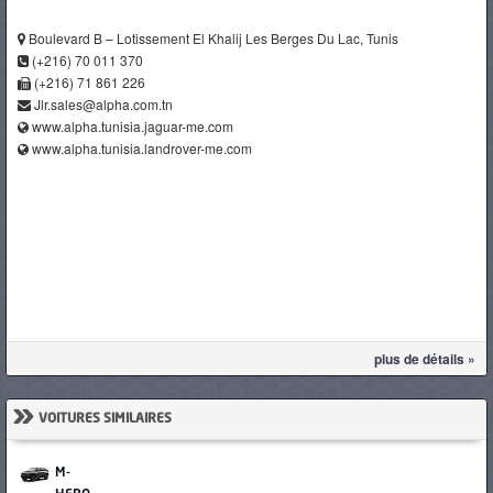
Boulevard B – Lotissement El Khalij Les Berges Du Lac, Tunis
(+216) 70 011 370
(+216) 71 861 226
Jlr.sales@alpha.com.tn
www.alpha.tunisia.jaguar-me.com
www.alpha.tunisia.landrover-me.com
plus de détails »
»
VOITURES SIMILAIRES
M-