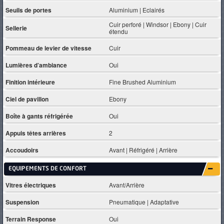
Seuils de portes
Aluminium | Eclairés
Cuir perforé | Windsor | Ebony | Cuir
Sellerie
étendu
Pommeau de levier de vitesse
Cuir
Lumières d’ambiance
Oui
Finition intérieure
Fine Brushed Aluminium
Ciel de pavillon
Ebony
Boîte à gants réfrigérée
Oui
Appuis têtes arrières
2
Accoudoirs
Avant | Réfrigéré | Arrière
EQUIPEMENTS DE CONFORT
Vitres électriques
Avant/Arrière
Suspension
Pneumatique | Adaptative
Terrain Response
Oui