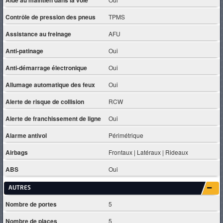
Contrôle de pression des pneus
TPMS
Assistance au freinage
AFU
Anti-patinage
Oui
Anti-démarrage électronique
Oui
Allumage automatique des feux
Oui
Alerte de risque de collision
RCW
Alerte de franchissement de ligne
Oui
Alarme antivol
Périmétrique
Airbags
Frontaux | Latéraux | Rideaux
ABS
Oui
AUTRES
Nombre de portes
5
Nombre de places
5