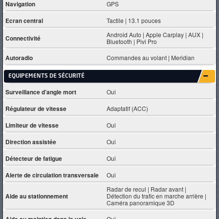
Navigation
GPS
Ecran central
Tactile | 13.1 pouces
Android Auto | Apple Carplay | AUX |
Connectivité
Bluetooth | Pivi Pro
Autoradio
Commandes au volant | Meridian
EQUIPEMENTS DE SÉCURITÉ
Surveillance d’angle mort
Oui
Régulateur de vitesse
Adaptatif (ACC)
Limiteur de vitesse
Oui
Direction assistée
Oui
Détecteur de fatigue
Oui
Alerte de circulation transversale
Oui
Radar de recul | Radar avant |
Aide au stationnement
Détection du trafic en marche arrière |
Caméra panoramique 3D
Aide au maintien dans la voie
Oui