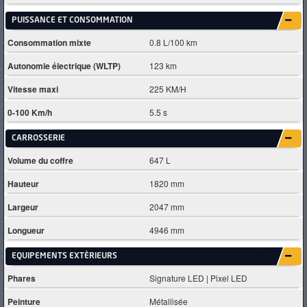
PUISSANCE ET CONSOMMATION
Consommation mixte
0.8 L/100 km
Autonomie électrique (WLTP)
123 km
Vitesse maxi
225 KM/H
0-100 Km/h
5.5 s
CARROSSERIE
Volume du coffre
647 L
Hauteur
1820 mm
Largeur
2047 mm
Longueur
4946 mm
EQUIPEMENTS EXTÈRIEURS
Phares
Signature LED | Pixel LED
Peinture
Métallisée