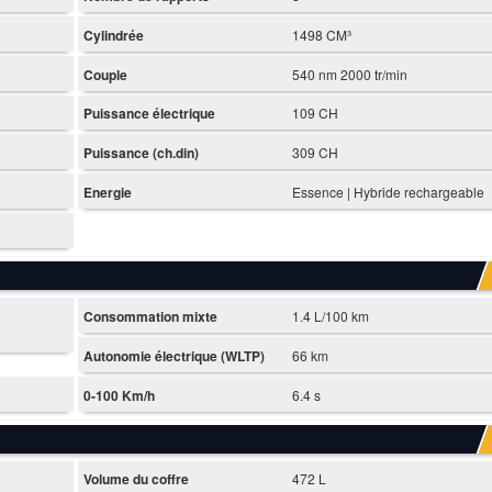
Cylindrée
1498 CM³
Couple
540 nm 2000 tr/min
Puissance électrique
109 CH
Puissance (ch.din)
309 CH
Energie
Essence | Hybride rechargeable
Consommation mixte
1.4 L/100 km
Autonomie électrique (WLTP)
66 km
0-100 Km/h
6.4 s
Volume du coffre
472 L