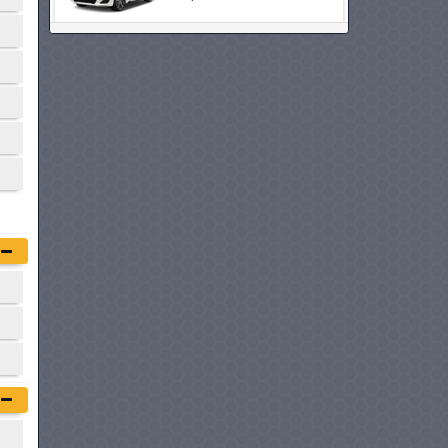
VOLVO EC40
à partir de :
179 900 DT
MINI COUNTRYMAN
ELECTRIC
à partir de :
179 900 DT
KIA EV6
à partir de :
179 980 DT
HONDA CR-V
à partir de :
179 980 DT
VOLVO XC40
à partir de :
184 900 DT