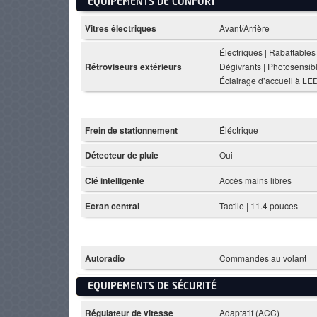
EQUIPEMENTS DE CONFORT
Vitres électriques
Avant/Arrière
Électriques | Rabattables 
Rétroviseurs extérieurs
Dégivrants | Photosensibl
Éclairage d’accueil à LE
Frein de stationnement
Éléctrique
Détecteur de pluie
Oui
Clé intelligente
Accès mains libres
Ecran central
Tactile | 11.4 pouces
Autoradio
Commandes au volant
EQUIPEMENTS DE SÉCURITÉ
Régulateur de vitesse
Adaptatif (ACC)