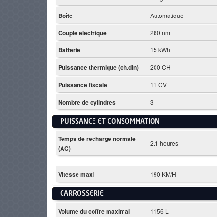
Boîte
Automatique
Couple électrique
260 nm
Batterie
15 kWh
Puissance thermique (ch.din)
200 CH
Puissance fiscale
11 CV
Nombre de cylindres
3
PUISSANCE ET CONSOMMATION
Temps de recharge normale
2.1 heures
(AC)
Vitesse maxi
190 KM/H
CARROSSERIE
Volume du coffre maximal
1156 L