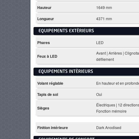
Hauteur
1649 mm
Longueur
4371 mm
EQUIPEMENTS EXTÈRIEURS
Phares
LED
Avant | Arrières | Clignot
Feux à LED
défilement
EQUIPEMENTS INTÈRIEURS
Volant réglable
En hauteur et en profond
Tapis de sol
Oui
Électriques | 12 directions
Sièges
Fonction mémoire
Finition intérieure
Dark Anodised