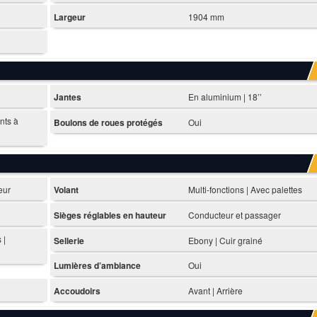
Largeur
1904 mm
Jantes
En aluminium | 18’’
ants à
Boulons de roues protégés
Oui
eur
Volant
Multi-fonctions | Avec palettes
Sièges réglables en hauteur
Conducteur et passager
 |
Sellerie
Ebony | Cuir grainé
Lumières d’ambiance
Oui
Accoudoirs
Avant | Arrière