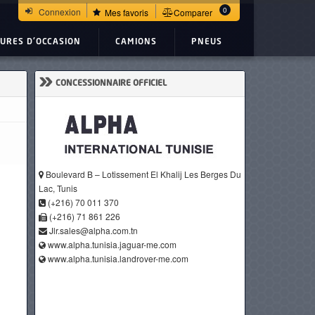
0
Connexion
Mes favoris
Comparer
TURES D'OCCASION
CAMIONS
PNEUS
»
CONCESSIONNAIRE OFFICIEL
Boulevard B – Lotissement El Khalij Les Berges Du
Lac, Tunis
(+216) 70 011 370
(+216) 71 861 226
Jlr.sales@alpha.com.tn
www.alpha.tunisia.jaguar-me.com
www.alpha.tunisia.landrover-me.com