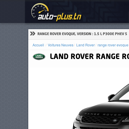
Voi
ACCUEIL
ACTUALITÉS
»
RANGE ROVER EVOQUE, VERSION : 1.5 L P300E PHEV S
Accueil
Voitures Neuves
Land Rover
range rover evoque
LAND ROVER
RANGE R
VOITURES
NEUVES
VOITURES
D'OCCASION
CAMIONS