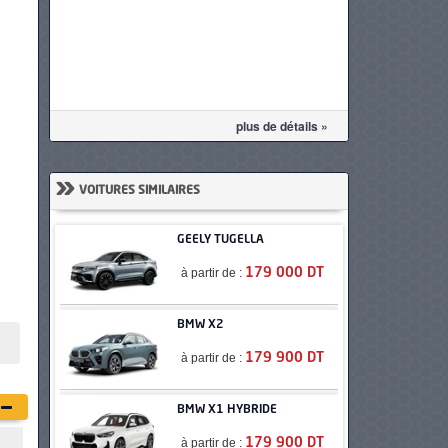
plus de détails »
»
VOITURES SIMILAIRES
GEELY TUGELLA
à partir de :
179 000 DT
BMW X2
à partir de :
179 900 DT
BMW X1 HYBRIDE
à partir de :
179 900 DT