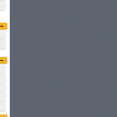
HONDA CR-V HYBRIDE
à partir de :
184 990 DT
GWM TANK 300 HEV
à partir de :
187 900 DT
MERCEDES-BENZ GLA
à partir de :
189 900 DT
MITSUBISHI PAJERO
à partir de :
196 500 DT