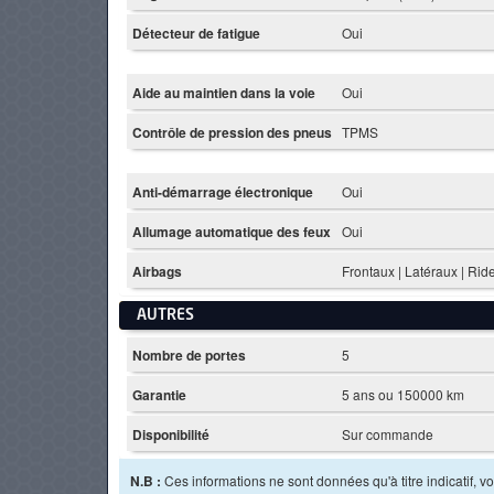
Détecteur de fatigue
Oui
Aide au maintien dans la voie
Oui
Contrôle de pression des pneus
TPMS
Anti-démarrage électronique
Oui
Allumage automatique des feux
Oui
Airbags
Frontaux | Latéraux | Ri
AUTRES
Nombre de portes
5
Garantie
5 ans ou 150000 km
Disponibilité
Sur commande
N.B :
Ces informations ne sont données qu'à titre indicatif, vou