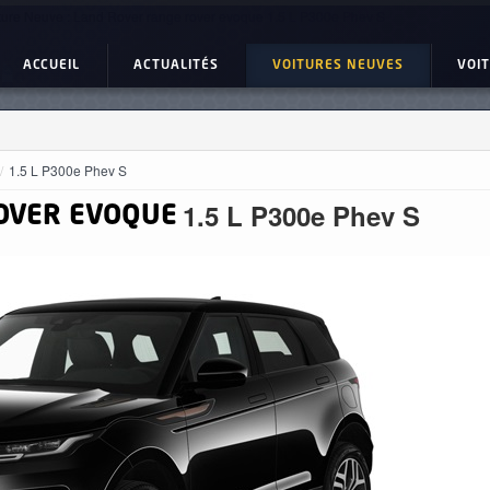
ture Neuve : Land Rover range rover evoque 1.5 L P300e Phev S
ACCUEIL
ACTUALITÉS
VOITURES NEUVES
VOI
1.5 L P300e Phev S
1.5 L P300e Phev S
OVER EVOQUE