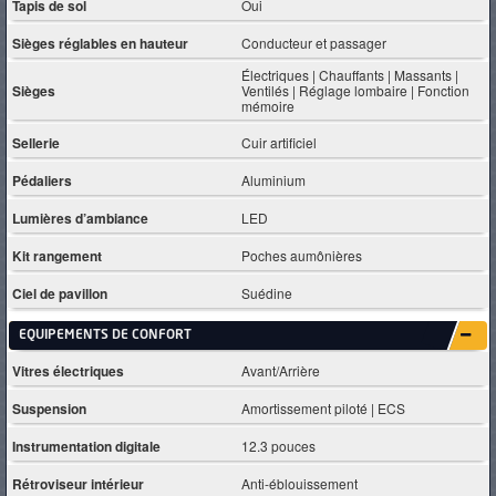
Tapis de sol
Oui
Sièges réglables en hauteur
Conducteur et passager
Électriques | Chauffants | Massants |
Sièges
Ventilés | Réglage lombaire | Fonction
mémoire
Sellerie
Cuir artificiel
Pédaliers
Aluminium
Lumières d’ambiance
LED
Kit rangement
Poches aumônières
Ciel de pavillon
Suédine
EQUIPEMENTS DE CONFORT
Vitres électriques
Avant/Arrière
Suspension
Amortissement piloté | ECS
Instrumentation digitale
12.3 pouces
Rétroviseur intérieur
Anti-éblouissement