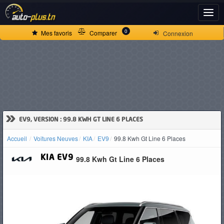
ACCUEIL
0
Mes favoris
Comparer
Connexion
ACTUALITÉS
VOITURES
NEUVES
»
EV9, VERSION : 99.8 KWH GT LINE 6 PLACES
Accueil
Voitures Neuves
KIA
EV9
99.8 Kwh Gt Line 6 Places
VOITURES
KIA
EV9
99.8 Kwh Gt Line 6 Places
D'OCCASION
CAMIONS