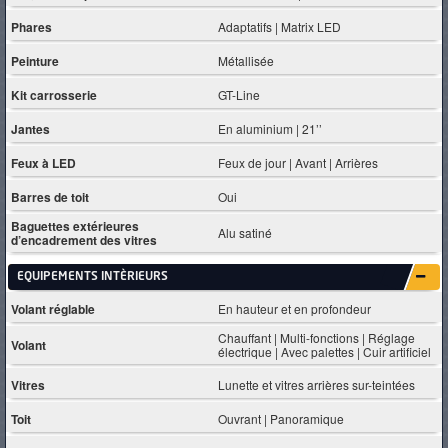
Phares
Adaptatifs | Matrix LED
Peinture
Métallisée
Kit carrosserie
GT-Line
Jantes
En aluminium | 21’’
Feux à LED
Feux de jour | Avant | Arrières
Barres de toit
Oui
Baguettes extérieures
Alu satiné
d’encadrement des vitres
EQUIPEMENTS INTÈRIEURS
Volant réglable
En hauteur et en profondeur
Chauffant | Multi-fonctions | Réglage
Volant
électrique | Avec palettes | Cuir artificiel
Vitres
Lunette et vitres arrières sur-teintées
Toit
Ouvrant | Panoramique