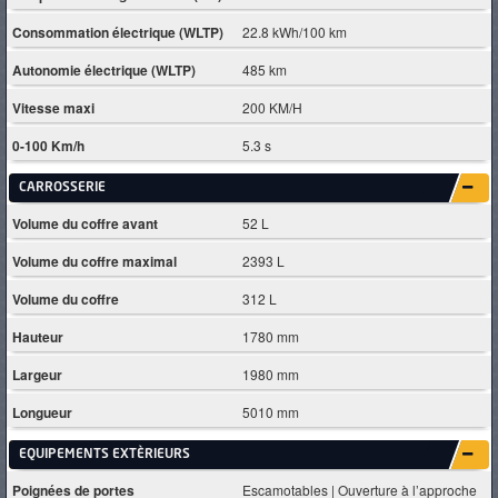
Consommation électrique (WLTP)
22.8 kWh/100 km
Autonomie électrique (WLTP)
485 km
Vitesse maxi
200 KM/H
0-100 Km/h
5.3 s
CARROSSERIE
Volume du coffre avant
52 L
Volume du coffre maximal
2393 L
Volume du coffre
312 L
Hauteur
1780 mm
Largeur
1980 mm
Longueur
5010 mm
EQUIPEMENTS EXTÈRIEURS
Poignées de portes
Escamotables | Ouverture à l’approche