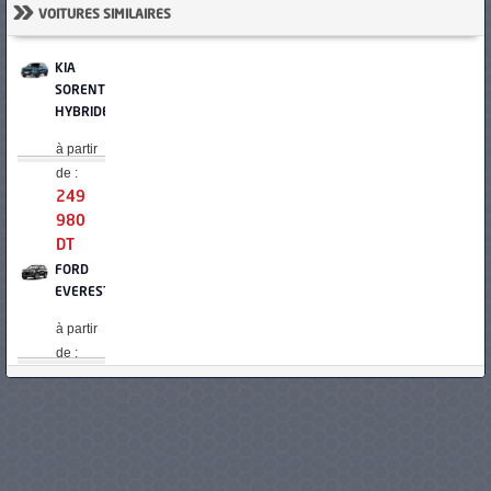
»
VOITURES SIMILAIRES
KIA
SORENTO
HYBRIDE
à partir
de :
249
980
DT
FORD
EVEREST
à partir
de :
262
000
DT
KIA
EV6 GT