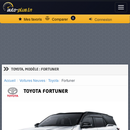
ACCUEIL
0
Mes favoris
Comparer
Connexion
ACTUALITÉS
VOITURES
NEUVES
»
TOYOTA, MODÈLE : FORTUNER
Accueil
Voitures Neuves
Toyota
Fortuner
VOITURES
TOYOTA
FORTUNER
D'OCCASION
CAMIONS