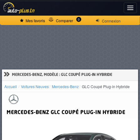
ACCUEIL
0
Mes favoris
Comparer
Connexion
ACTUALITÉS
VOITURES
NEUVES
»
MERCEDES-BENZ, MODÈLE : GLC COUPÉ PLUG-IN HYBRIDE
Accueil
Voitures Neuves
Mercedes-Benz
GLC Coupé Plug-in Hybride
VOITURES
D'OCCASION
MERCEDES-BENZ
GLC COUPÉ PLUG-IN HYBRIDE
CAMIONS