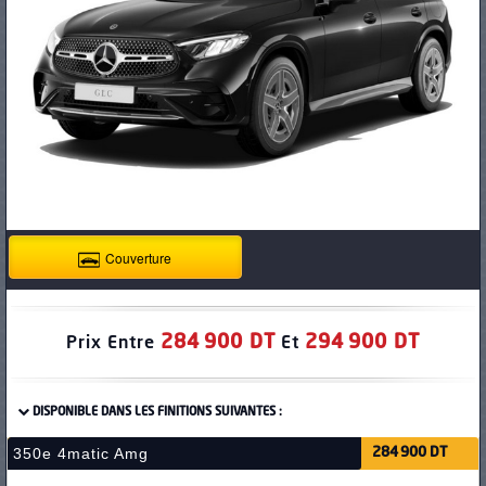
PNEUS
Couverture
284 900 DT
294 900 DT
Prix Entre
Et
DISPONIBLE DANS LES FINITIONS SUIVANTES :
350e 4matic Amg
284 900 DT