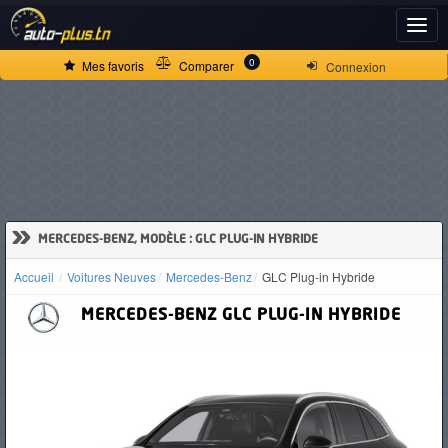
ACCUEIL
0
Mes favoris
Comparer
Connexion
ACTUALITÉS
VOITURES
NEUVES
»
MERCEDES-BENZ, MODÈLE : GLC PLUG-IN HYBRIDE
Accueil
Voitures Neuves
Mercedes-Benz
GLC Plug-in Hybride
VOITURES
MERCEDES-BENZ
GLC PLUG-IN HYBRIDE
D'OCCASION
CAMIONS