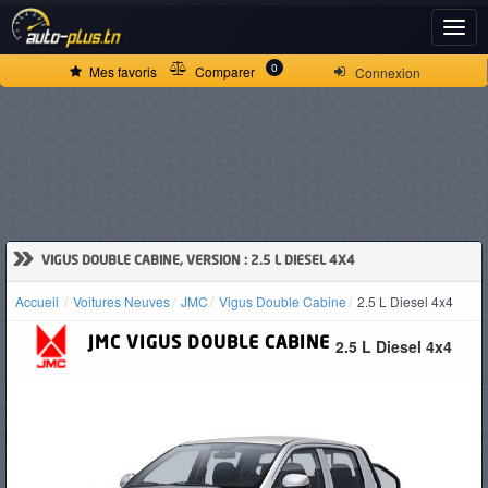
ACCUEIL
0
Mes favoris
Comparer
Connexion
ACTUALITÉS
VOITURES
NEUVES
»
VIGUS DOUBLE CABINE, VERSION : 2.5 L DIESEL 4X4
Accueil
Voitures Neuves
JMC
Vigus Double Cabine
2.5 L Diesel 4x4
VOITURES
JMC
VIGUS DOUBLE CABINE
2.5 L Diesel 4x4
D'OCCASION
CAMIONS