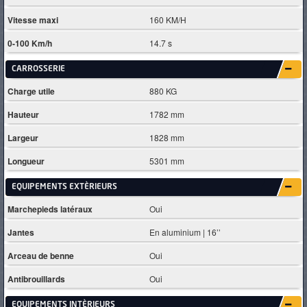
Vitesse maxi
160 KM/H
0-100 Km/h
14.7 s
CARROSSERIE
Charge utile
880 KG
Hauteur
1782 mm
Largeur
1828 mm
Longueur
5301 mm
EQUIPEMENTS EXTÈRIEURS
Marchepieds latéraux
Oui
Jantes
En aluminium | 16’’
Arceau de benne
Oui
Antibrouillards
Oui
EQUIPEMENTS INTÈRIEURS