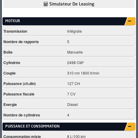
Simulateur De Leasing
MOTEUR
Transmission
Intégrale
Nombre de rapports
5
Boîte
Manuelle
Cylindrée
2498 CM³
Couple
310 nm 1800 tr/min
Puissance (ch.din)
127 CH
Puissance fiscale
7 CV
Energie
Diesel
Nombre de cylindres
4
PUISSANCE ET CONSOMMATION
Consommation mixte
8 L/100 km