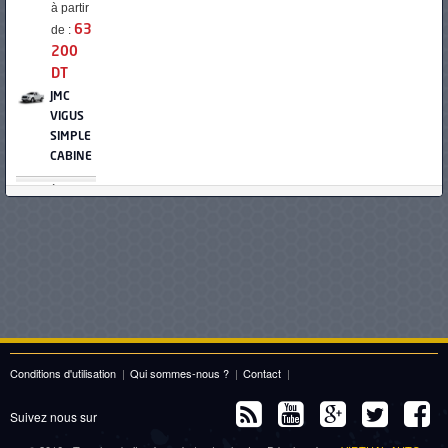
à partir
de :
63
200
DT
JMC
VIGUS
SIMPLE
CABINE
à partir
de :
69
900
DT
PEUGEOT
LANDTREK
SIMPLE
CABINE
Conditions d'utilisation
à partir
|
Qui sommes-nous ?
|
Contact
|
de :
70
Suivez nous sur
490
DT