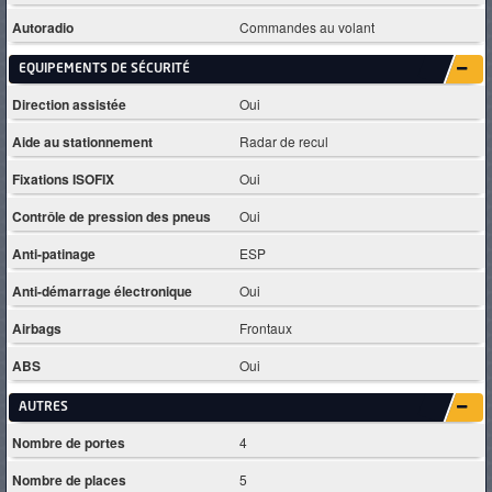
Autoradio
Commandes au volant
EQUIPEMENTS DE SÉCURITÉ
Direction assistée
Oui
Aide au stationnement
Radar de recul
Fixations ISOFIX
Oui
Contrôle de pression des pneus
Oui
Anti-patinage
ESP
Anti-démarrage électronique
Oui
Airbags
Frontaux
ABS
Oui
AUTRES
Nombre de portes
4
Nombre de places
5