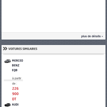
plus de détails »
»
VOITURES SIMILAIRES
MERCEDES-
BENZ
EQB
à partir
de :
226
900
DT
AUDI