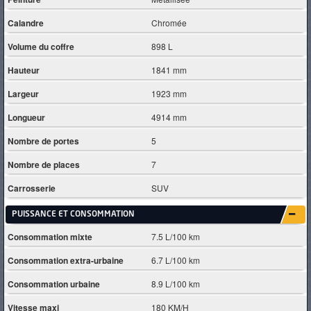
Calandre
Chromée
Volume du coffre
898 L
Hauteur
1841 mm
Largeur
1923 mm
Longueur
4914 mm
Nombre de portes
5
Nombre de places
7
Carrosserie
SUV
PUISSANCE ET CONSOMMATION
Consommation mixte
7.5 L/100 km
Consommation extra-urbaine
6.7 L/100 km
Consommation urbaine
8.9 L/100 km
Vitesse maxi
180 KM/H