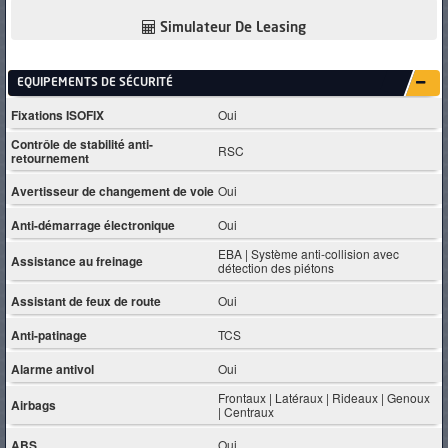
Simulateur De Leasing
EQUIPEMENTS DE SÉCURITÉ
Fixations ISOFIX
Oui
Contrôle de stabilité anti-
RSC
retournement
Avertisseur de changement de voie
Oui
Anti-démarrage électronique
Oui
EBA | Système anti-collision avec
Assistance au freinage
détection des piétons
Assistant de feux de route
Oui
Anti-patinage
TCS
Alarme antivol
Oui
Frontaux | Latéraux | Rideaux | Genoux
Airbags
| Centraux
ABS
Oui