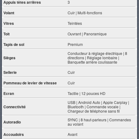
Appuis têtes arrières
3
Volant
Cuir | Multi-fonctions
Vitres
Teintées
Toit
Ouvrant | Panoramique
Tapis de sol
Premium
Conducteur à réglage électrique | 8
Sièges
directions | Réglage lombaire |
Banquette arrière coulissante
Sellerie
Cuir
Pommeau de levier de vitesse
Cuir
Ecran
Tactile | 12 pouces HD
USB | Android Auto | Apple Carplay |
Connectivité
Bluetooth | Commande vocale |
Chargeur de téléphone sans fil
SYNC | 8 haut-parleurs | Commandes
Autoradio
au volant
Accoudoirs
Avant