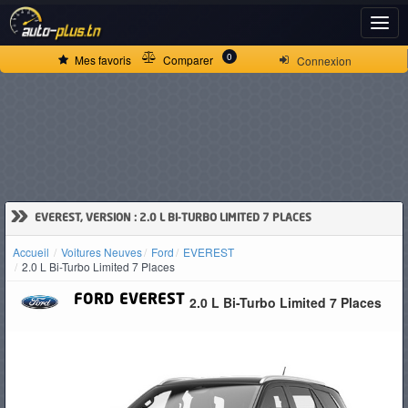
ACCUEIL
0
Mes favoris
Comparer
Connexion
ACTUALITÉS
VOITURES
NEUVES
»
EVEREST, VERSION : 2.0 L BI-TURBO LIMITED 7 PLACES
Accueil
Voitures Neuves
Ford
EVEREST
VOITURES
2.0 L Bi-Turbo Limited 7 Places
D'OCCASION
FORD
EVEREST
2.0 L Bi-Turbo Limited 7 Places
CAMIONS