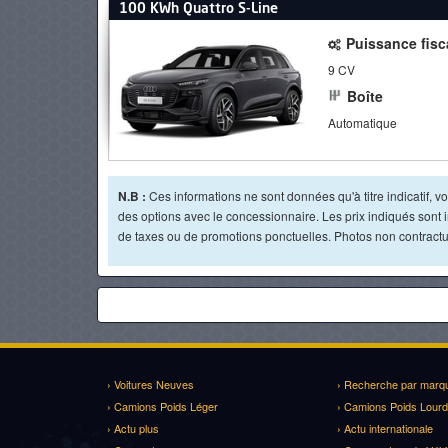
100 KWh Quattro S-Line
Puissance fisc
9 CV
Boîte
Automatique
N.B :
Ces informations ne sont données qu'à titre indicatif, vou
des options avec le concessionnaire. Les prix indiqués sont in
de taxes ou de promotions ponctuelles. Photos non contractue
› Voitures Neuves
› Recherche par marq
› Camions Poids Léger
› Camions Poids Lourd
› Actu plus
› Actu internationale