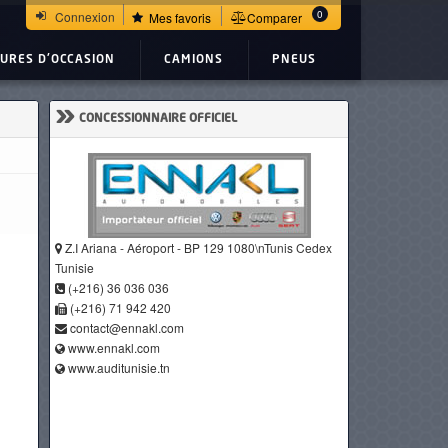
0
Connexion
Mes favoris
Comparer
TURES D'OCCASION
CAMIONS
PNEUS
»
CONCESSIONNAIRE OFFICIEL
Z.I Ariana - Aéroport - BP 129 1080\nTunis Cedex
Tunisie
(+216) 36 036 036
(+216) 71 942 420
contact@ennakl.com
www.ennakl.com
www.auditunisie.tn