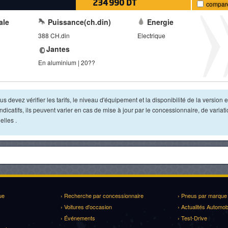
234 990 DT
compar
ale
Puissance(ch.din)
Energie
388 CH.din
Electrique
Jantes
En aluminium | 20??
s devez vérifier les tarifs, le niveau d'équipement et la disponibilité de la version e
dicatifs, ils peuvent varier en cas de mise à jour par le concessionnaire, de variat
lles .
ue
› Recherche par concessionnaire
› Pneus par marque
› Voitures d'occasion
› Actualités Automob
› Événements
› Test-Drive