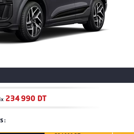
234 990 DT
ix
S :