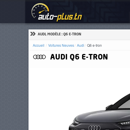
Voi
ACCUEIL
ACTUALITÉS
»
AUDI, MODÈLE : Q6 E-TRON
Accueil
Voitures Neuves
Audi
Q6 e-tron
AUDI
Q6 E-TRON
VOITURES
NEUVES
VOITURES
D'OCCASION
CAMIONS