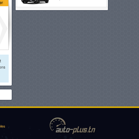
er
MITSUBISHI PAJERO
à partir de :
196 500 DT
MERCEDES-BENZ GLB
à partir de :
197 900 DT
t
ions
JETOUR T2
à partir de :
198 000 DT
GEELY MONJARO
à partir de :
199 800 DT
TOYOTA RAV 4 HYBRIDE
iles
à partir de :
204 800 DT