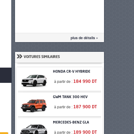
plus de détails »
»
VOITURES SIMILAIRES
HONDA CR-V HYBRIDE
à partir de :
184 990 DT
GWM TANK 300 HEV
à partir de :
187 900 DT
MERCEDES-BENZ GLA
à partir de :
189 900 DT