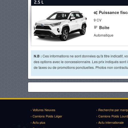
2.5 L
Puissance fisc
9 CV
Boîte
Automatique
N.B :
Ces informations ne sont données qu'à titre indicatif, vou
des options avec le concessionnaire. Les prix indiqués sont in
de taxes ou de promotions ponctuelles. Photos non contractue
› Voitures Neuves
› Recherche par marq
› Camions Poids Léger
› Camions Poids Lourd
› Actu plus
› Actu internationale