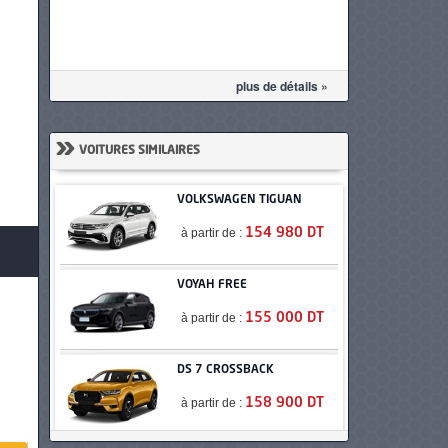
plus de détails »
»
VOITURES SIMILAIRES
VOLKSWAGEN TIGUAN
à partir de :
154 980 DT
VOYAH FREE
à partir de :
155 000 DT
DS 7 CROSSBACK
à partir de :
158 900 DT