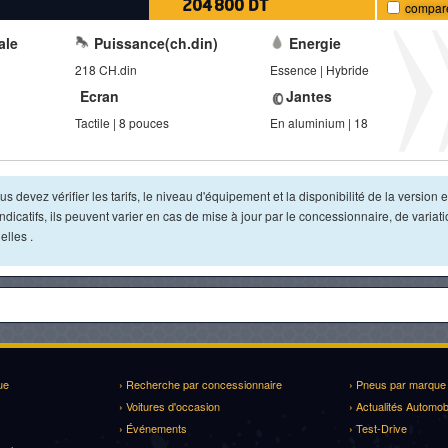
204 800 DT
compar
ale
Puissance(ch.din)
Energie
218 CH.din
Essence | Hybride
Ecran
Jantes
Tactile | 8 pouces
En aluminium | 18
s devez vérifier les tarifs, le niveau d'équipement et la disponibilité de la version e
dicatifs, ils peuvent varier en cas de mise à jour par le concessionnaire, de variat
lles .
ue
› Recherche par concessionnaire
› Pneus par marque
› Voitures d'occasion
› Actualités Automob
› Événements
› Test-Drive