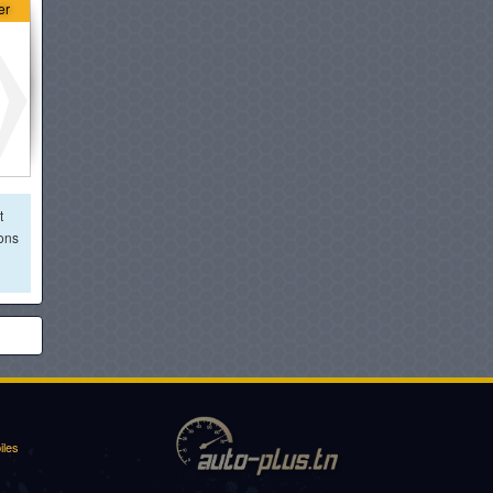
er
HYUNDAI TUCSON HYBRIDE
à partir de :
159 950 DT
MG MOTORS RX9
à partir de :
164 950 DT
KIA SPORTAGE
t
à partir de :
167 980 DT
ions
HYUNDAI IONIQ 5
à partir de :
168 950 DT
CUPRA TERRAMAR
à partir de :
168 980 DT
iles
BMW X1