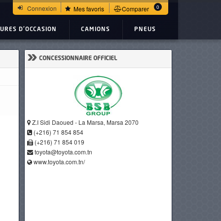
0
Connexion
Mes favoris
Comparer
TURES D'OCCASION
CAMIONS
PNEUS
»
CONCESSIONNAIRE OFFICIEL
Z.I Sidi Daoued - La Marsa, Marsa 2070
(+216) 71 854 854
(+216) 71 854 019
toyota@toyota.com.tn
www.toyota.com.tn/