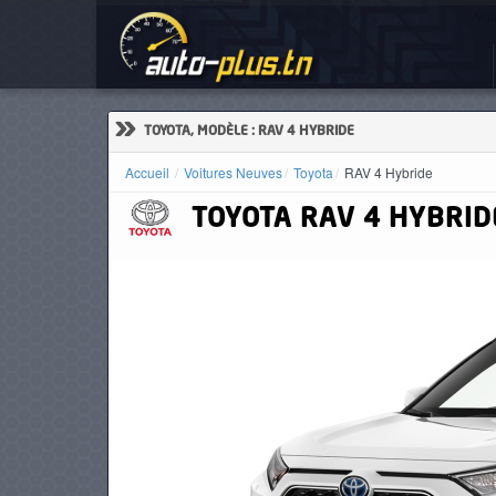
Voi
ACCUEIL
ACTUALITÉS
»
TOYOTA, MODÈLE : RAV 4 HYBRIDE
Accueil
Voitures Neuves
Toyota
RAV 4 Hybride
TOYOTA
RAV 4 HYBRID
VOITURES
NEUVES
VOITURES
D'OCCASION
CAMIONS