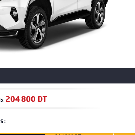
204 800 DT
ix
S :