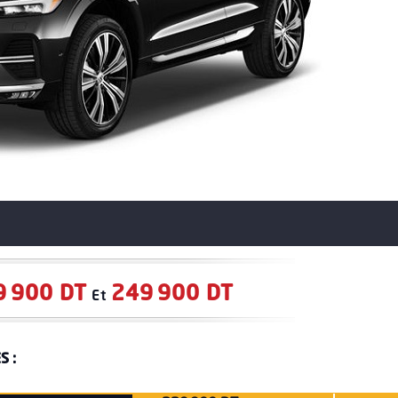
9 900 DT
249 900 DT
Et
S :