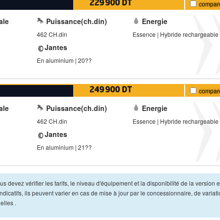
229 900 DT
compar
ale
Puissance(ch.din)
Energie
462 CH.din
Essence | Hybride rechargeable
Jantes
En aluminium | 20??
249 900 DT
compar
ale
Puissance(ch.din)
Energie
462 CH.din
Essence | Hybride rechargeable
Jantes
En aluminium | 21??
s devez vérifier les tarifs, le niveau d'équipement et la disponibilité de la version e
dicatifs, ils peuvent varier en cas de mise à jour par le concessionnaire, de variat
lles .