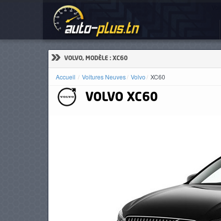
Voi
ACCUEIL
ACTUALITÉS
»
VOLVO, MODÈLE : XC60
Accueil
Voitures Neuves
Volvo
XC60
VOLVO
XC60
VOITURES
NEUVES
VOITURES
D'OCCASION
CAMIONS