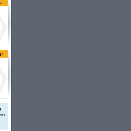
à partir de :
179 980 DT
er
KIA EV6
à partir de :
179 980 DT
VOLVO XC40
à partir de :
184 900 DT
er
HONDA CR-V HYBRIDE
à partir de :
184 990 DT
GWM TANK 300 HEV
à partir de :
187 900 DT
t
ions
MERCEDES-BENZ GLA
à partir de :
189 900 DT