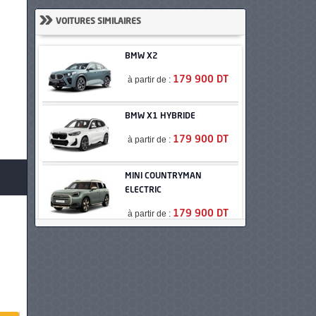
»
VOITURES SIMILAIRES
BMW X2
à partir de :
179 900 DT
BMW X1 HYBRIDE
à partir de :
179 900 DT
MINI COUNTRYMAN
ELECTRIC
à partir de :
179 900 DT
VOLVO EC40
à partir de :
179 900 DT
HONDA CR-V