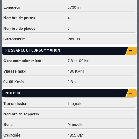
Longueur
5730 mm
Nombre de portes
4
Nombre de places
5
Carrosserie
Pick up
PUISSANCE ET CONSOMMATION
Consommation mixte
7.8 L/100 km
Vitesse maxi
180 KM/H
0-100 Km/h
9.8 s
MOTEUR
Transmission
Intégrale
Nombre de rapports
5
Boîte
Manuelle
Cylindrée
1855 CM³