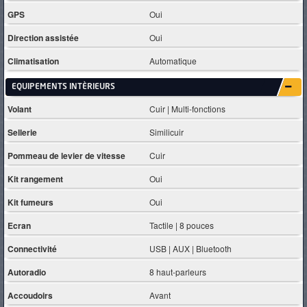
GPS
Oui
Direction assistée
Oui
Climatisation
Automatique
EQUIPEMENTS INTÈRIEURS
Volant
Cuir | Multi-fonctions
Sellerie
Similicuir
Pommeau de levier de vitesse
Cuir
Kit rangement
Oui
Kit fumeurs
Oui
Ecran
Tactile | 8 pouces
Connectivité
USB | AUX | Bluetooth
Autoradio
8 haut-parleurs
Accoudoirs
Avant