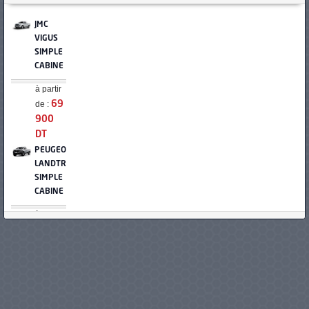
JMC
VIGUS
SIMPLE
CABINE
à partir
de :
69
900
DT
PEUGEOT
LANDTREK
SIMPLE
CABINE
à partir
de :
70
490
DT
FOTON
TUNLAND
G7