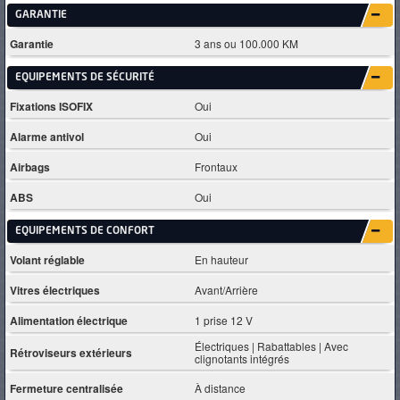
GARANTIE
Garantie
3 ans ou 100.000 KM
EQUIPEMENTS DE SÉCURITÉ
Fixations ISOFIX
Oui
Alarme antivol
Oui
Airbags
Frontaux
ABS
Oui
EQUIPEMENTS DE CONFORT
Volant réglable
En hauteur
Vitres électriques
Avant/Arrière
Alimentation électrique
1 prise 12 V
Électriques | Rabattables | Avec
Rétroviseurs extérieurs
clignotants intégrés
Fermeture centralisée
À distance