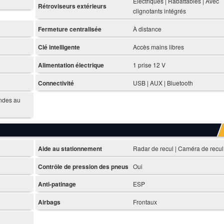
Électriques | Rabattables | Avec
Rétroviseurs extérieurs
clignotants intégrés
Fermeture centralisée
À distance
Clé intelligente
Accès mains libres
Alimentation électrique
1 prise 12 V
Connectivité
USB | AUX | Bluetooth
ndes au
Aide au stationnement
Radar de recul | Caméra de recul
Contrôle de pression des pneus
Oui
Anti-patinage
ESP
Airbags
Frontaux