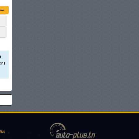
t
ions
iles