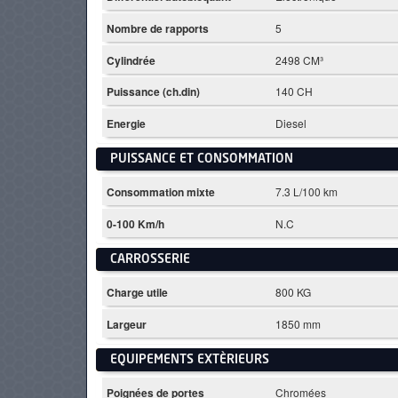
Nombre de rapports
5
Cylindrée
2498 CM³
Puissance (ch.din)
140 CH
Energie
Diesel
PUISSANCE ET CONSOMMATION
Consommation mixte
7.3 L/100 km
0-100 Km/h
N.C
CARROSSERIE
Charge utile
800 KG
Largeur
1850 mm
EQUIPEMENTS EXTÈRIEURS
Poignées de portes
Chromées