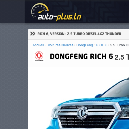
Voi
ACCUEIL
ACTUALITÉS
»
RICH 6, VERSION : 2.5 TURBO DIESEL 4X2 THUNDER
Accueil
Voitures Neuves
DongFeng
RICH 6
2.5 Turbo D
2.5 
DONGFENG
RICH 6
VOITURES
NEUVES
VOITURES
D'OCCASION
CAMIONS