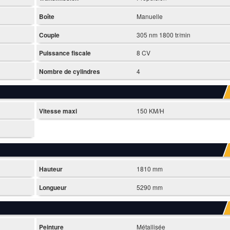
Boîte
Manuelle
Couple
305 nm 1800 tr/min
Puissance fiscale
8 CV
Nombre de cylindres
4
Vitesse maxi
150 KM/H
Hauteur
1810 mm
Longueur
5290 mm
Peinture
Métallisée