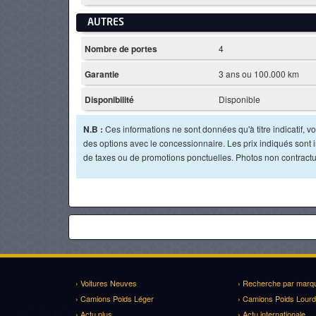
AUTRES
Nombre de portes
4
Garantie
3 ans ou 100.000 km
Disponibilité
Disponible
N.B :
Ces informations ne sont données qu'à titre indicatif, vou
des options avec le concessionnaire. Les prix indiqués sont in
de taxes ou de promotions ponctuelles. Photos non contractu
› Voitures Neuves
› Recherche par marq
› Camions Poids Léger
› Camions Poids Lourd
› Actu plus
› Actu internationale