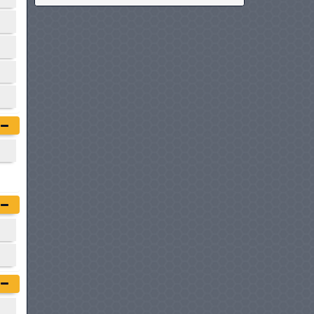
TATA XENON X2 DOUBLE
CABINE 4X2
à partir de :
74 900 DT
GWM WINGLE 5 SIMPLE
CABINE
à partir de :
80 900 DT
TATA XENON X2 DOUBLE
CABINE 4X4
à partir de :
81 900 DT
JMC VIGUS DOUBLE CABINE
à partir de :
82 900 DT
PEUGEOT LANDTREK
DOUBLE CABINE
à partir de :
85 990 DT
GWM WINGLE 5 DOUBLE