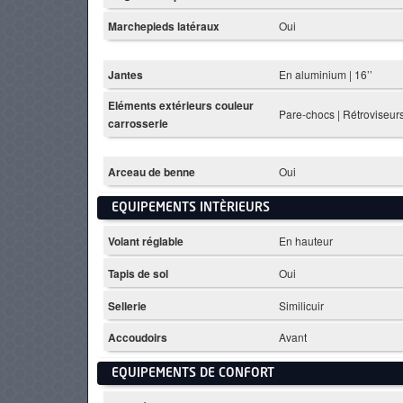
Marchepieds latéraux
Oui
Jantes
En aluminium | 16’’
Eléments extérieurs couleur
Pare-chocs | Rétroviseur
carrosserie
Arceau de benne
Oui
EQUIPEMENTS INTÈRIEURS
Volant réglable
En hauteur
Tapis de sol
Oui
Sellerie
Similicuir
Accoudoirs
Avant
EQUIPEMENTS DE CONFORT