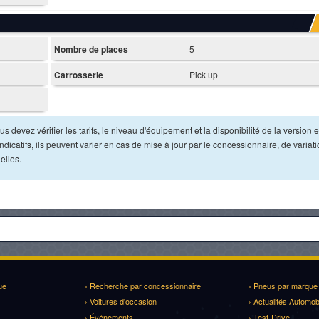
Nombre de places
5
Carrosserie
Pick up
s devez vérifier les tarifs, le niveau d'équipement et la disponibilité de la version e
dicatifs, ils peuvent varier en cas de mise à jour par le concessionnaire, de variat
elles.
ue
› Recherche par concessionnaire
› Pneus par marque
› Voitures d'occasion
› Actualités Automob
› Événements
› Test-Drive