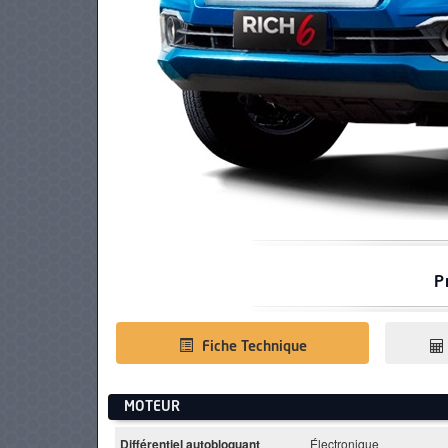
PNEUS
P
Fiche Technique
MOTEUR
Différentiel autobloquant
Électronique