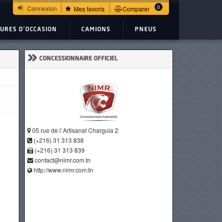
0
Connexion
Mes favoris
Comparer
TURES D'OCCASION
CAMIONS
PNEUS
»
CONCESSIONNAIRE OFFICIEL
05 rue de l`Artisanat Charguia 2
(+216) 31 313 838
(+216) 31 313 839
contact@nimr.com.tn
http://www.nimr.com.tn