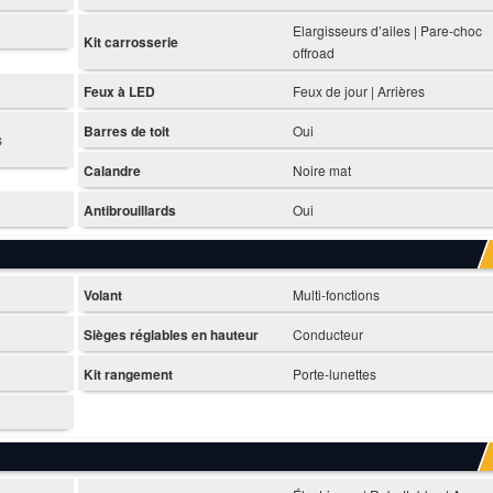
Elargisseurs d’ailes | Pare-choc
Kit carrosserie
offroad
Feux à LED
Feux de jour | Arrières
Barres de toit
Oui
s
Calandre
Noire mat
Antibrouillards
Oui
Volant
Multi-fonctions
Sièges réglables en hauteur
Conducteur
Kit rangement
Porte-lunettes