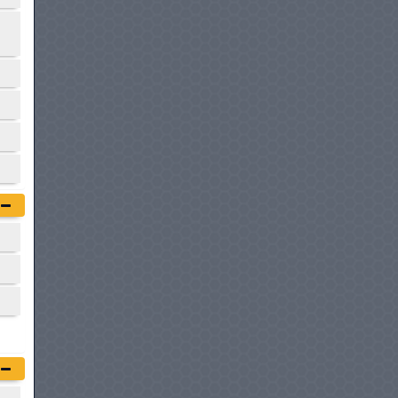
CABINE
à partir de :
87 500 DT
CHERY HIMLA
à partir de :
89 900 DT
WALLYSCAR ANNIBAL
à partir de :
91 700 DT
FODAY F22 S
à partir de :
99 500 DT