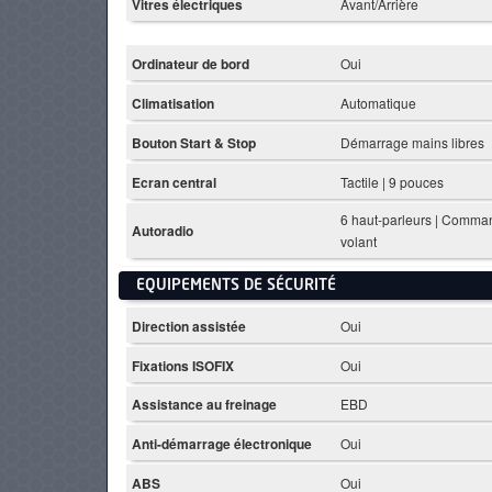
Vitres électriques
Avant/Arrière
Ordinateur de bord
Oui
Climatisation
Automatique
Bouton Start & Stop
Démarrage mains libres
Ecran central
Tactile | 9 pouces
6 haut-parleurs | Comma
Autoradio
volant
EQUIPEMENTS DE SÉCURITÉ
Direction assistée
Oui
Fixations ISOFIX
Oui
Assistance au freinage
EBD
Anti-démarrage électronique
Oui
ABS
Oui