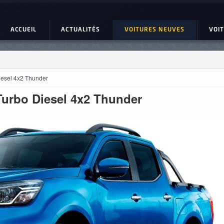
ture Neuve : DongFeng RICH 6 2.5 Turbo Diesel 4x2 Thunder
ACCUEIL
ACTUALITÉS
VOITURES NEUVES
VOI
iesel 4x2 Thunder
Turbo Diesel 4x2 Thunder