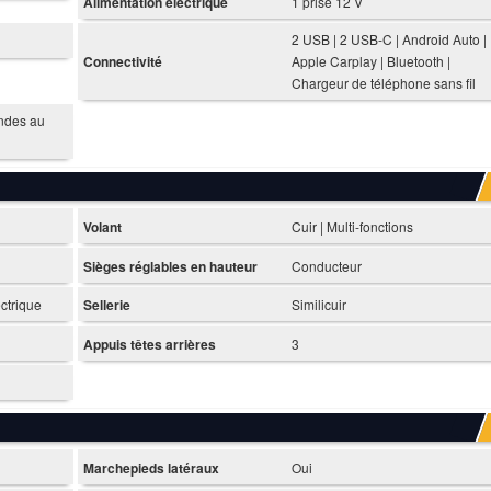
Alimentation électrique
1 prise 12 V
2 USB | 2 USB-C | Android Auto |
Connectivité
Apple Carplay | Bluetooth |
Chargeur de téléphone sans fil
ndes au
Volant
Cuir | Multi-fonctions
Sièges réglables en hauteur
Conducteur
ctrique
Sellerie
Similicuir
Appuis têtes arrières
3
Marchepieds latéraux
Oui