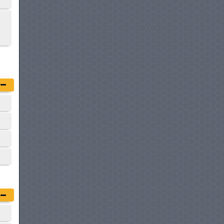
GWM WINGLE 5 DOUBLE
CABINE
à partir de :
87 500 DT
DONGFENG RICH 6
à partir de :
88 700 DT
WALLYSCAR ANNIBAL
à partir de :
91 700 DT
FODAY F22 S
à partir de :
99 500 DT