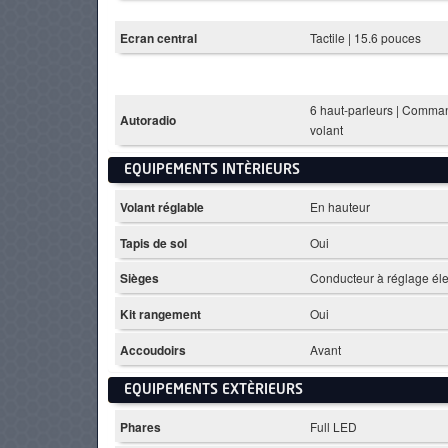
Ecran central
Tactile | 15.6 pouces
6 haut-parleurs | Comma
Autoradio
volant
EQUIPEMENTS INTÈRIEURS
Volant réglable
En hauteur
Tapis de sol
Oui
Sièges
Conducteur à réglage éle
Kit rangement
Oui
Accoudoirs
Avant
EQUIPEMENTS EXTÈRIEURS
Phares
Full LED