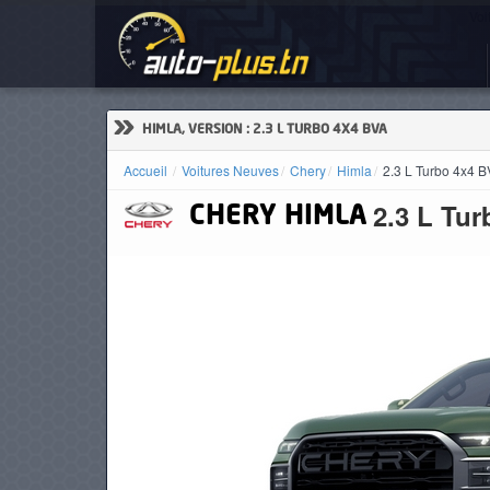
Voi
ACCUEIL
ACTUALITÉS
»
HIMLA, VERSION : 2.3 L TURBO 4X4 BVA
Accueil
Voitures Neuves
Chery
Himla
2.3 L Turbo 4x4 
2.3 L Tu
CHERY
HIMLA
VOITURES
NEUVES
VOITURES
D'OCCASION
CAMIONS