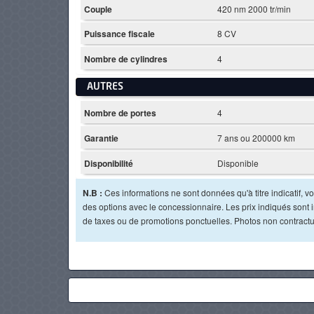
Couple
420 nm 2000 tr/min
Puissance fiscale
8 CV
Nombre de cylindres
4
AUTRES
Nombre de portes
4
Garantie
7 ans ou 200000 km
Disponibilité
Disponible
N.B :
Ces informations ne sont données qu'à titre indicatif, vou
des options avec le concessionnaire. Les prix indiqués sont in
de taxes ou de promotions ponctuelles. Photos non contractu