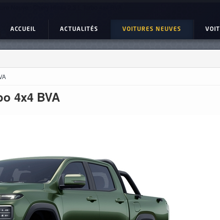
ture Neuve : Chery Himla 2.3 L Turbo 4x4 BVA
ACCUEIL
ACTUALITÉS
VOITURES NEUVES
VOI
BVA
rbo 4x4 BVA