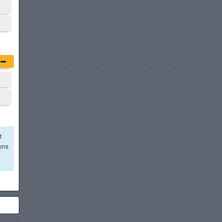
t
ions