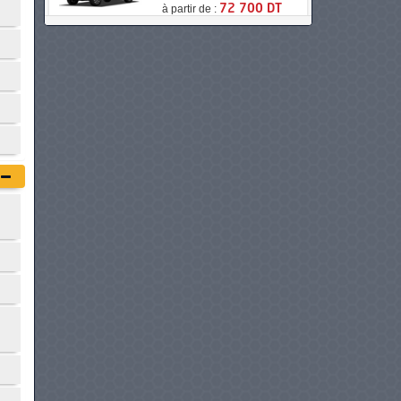
à partir de :
72 700 DT
TATA XENON X2 DOUBLE
CABINE 4X2
à partir de :
74 900 DT
GWM WINGLE 5 SIMPLE
CABINE
à partir de :
80 900 DT
TATA XENON X2 DOUBLE
CABINE 4X4
à partir de :
81 900 DT
JMC VIGUS DOUBLE CABINE
à partir de :
82 900 DT
PEUGEOT LANDTREK
DOUBLE CABINE
à partir de :
85 990 DT