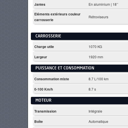
Jantes
En aluminium | 18’’
Eléments extérieurs couleur
Rétroviseurs
carrosserie
CARROSSERIE
Charge utile
1070 KG
Largeur
1920 mm
PUISSANCE ET CONSOMMATION
Consommation mixte
8.7 L/100 km
0-100 Km/h
8.7 s
MOTEUR
Transmission
Intégrale
Boîte
Automatique