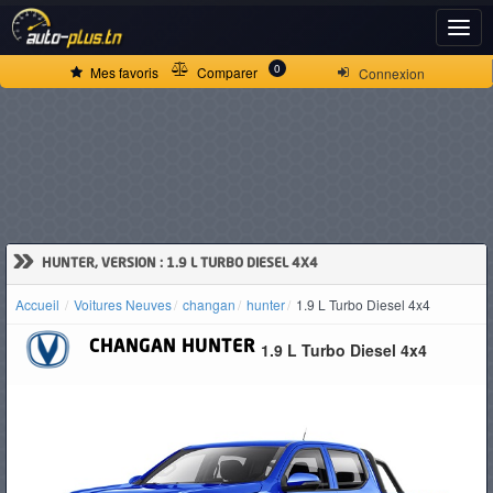
ACCUEIL
0
Mes favoris
Comparer
Connexion
ACTUALITÉS
VOITURES
NEUVES
»
HUNTER, VERSION : 1.9 L TURBO DIESEL 4X4
Accueil
Voitures Neuves
changan
hunter
1.9 L Turbo Diesel 4x4
VOITURES
CHANGAN
HUNTER
1.9 L Turbo Diesel 4x4
D'OCCASION
CAMIONS