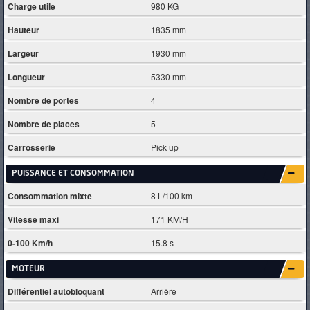
Charge utile
980 KG
Hauteur
1835 mm
Largeur
1930 mm
Longueur
5330 mm
Nombre de portes
4
Nombre de places
5
Carrosserie
Pick up
PUISSANCE ET CONSOMMATION
Consommation mixte
8 L/100 km
Vitesse maxi
171 KM/H
0-100 Km/h
15.8 s
MOTEUR
Différentiel autobloquant
Arrière