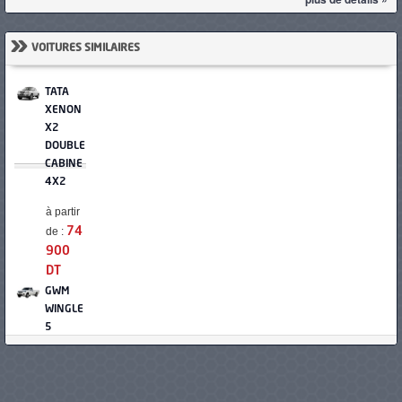
»
VOITURES SIMILAIRES
TATA
XENON
X2
DOUBLE
CABINE
4X2
à partir
de :
74
900
DT
GWM
WINGLE
5
SIMPLE
CABINE
à partir