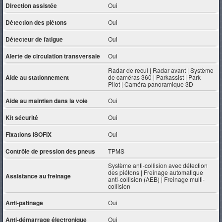
Direction assistée
Oui
Détection des piétons
Oui
Détecteur de fatigue
Oui
Alerte de circulation transversale
Oui
Radar de recul | Radar avant | Système
Aide au stationnement
de caméras 360 | Parkassist | Park
Pilot | Caméra panoramique 3D
Aide au maintien dans la voie
Oui
Kit sécurité
Oui
Fixations ISOFIX
Oui
Contrôle de pression des pneus
TPMS
Système anti-collision avec détection
des piétons | Freinage automatique
Assistance au freinage
anti-collision (AEB) | Freinage multi-
collision
Anti-patinage
Oui
Anti-démarrage électronique
Oui