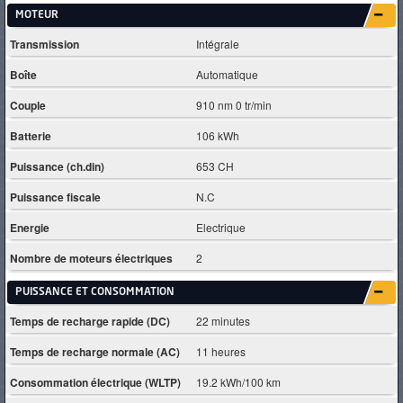
MOTEUR
Transmission
Intégrale
Boîte
Automatique
Couple
910 nm 0 tr/min
Batterie
106 kWh
Puissance (ch.din)
653 CH
Puissance fiscale
N.C
Energie
Electrique
Nombre de moteurs électriques
2
PUISSANCE ET CONSOMMATION
Temps de recharge rapide (DC)
22 minutes
Temps de recharge normale (AC)
11 heures
Consommation électrique (WLTP)
19.2 kWh/100 km