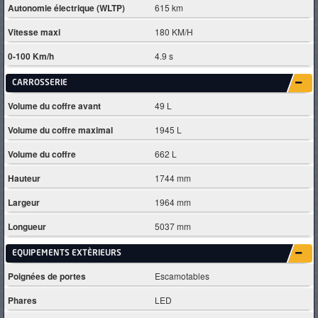
Autonomie électrique (WLTP)
615 km
Vitesse maxi
180 KM/H
0-100 Km/h
4.9 s
CARROSSERIE
Volume du coffre avant
49 L
Volume du coffre maximal
1945 L
Volume du coffre
662 L
Hauteur
1744 mm
Largeur
1964 mm
Longueur
5037 mm
EQUIPEMENTS EXTÈRIEURS
Poignées de portes
Escamotables
Phares
LED