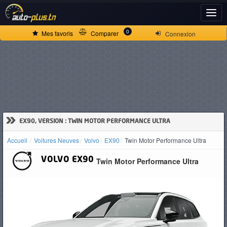
ACCUEIL
0
Mes favoris
Comparer
Connexion
ACTUALITÉS
VOITURES
NEUVES
»
EX90, VERSION : TWIN MOTOR PERFORMANCE ULTRA
Accueil
Voitures Neuves
Volvo
EX90
Twin Motor Performance Ultra
VOITURES
VOLVO
EX90
Twin Motor Performance Ultra
D'OCCASION
CAMIONS