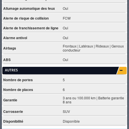
Allumage automatique des feux
Oui
Alerte de risque de collision
FCW
Alerte de franchissement de ligne
Oui
Alarme antivol
Oui
Frontaux | Latéraux | Rideaux | Genoux
Airbags
conducteur
ABS
Oui
AUTRES
Nombre de portes
5
Nombre de places
6
3 ans ou 100.000 km | Batterie garantie
Garantie
8 ans
Carrosserie
SUV
Disponibilité
Disponible