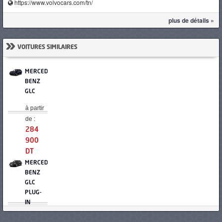
https://www.volvocars.com/tn/
plus de détails »
»
VOITURES SIMILAIRES
MERCEDES-
BENZ
GLC
à partir
de :
284
900
DT
MERCEDES-
BENZ
GLC
PLUG-
IN
HYBRIDE