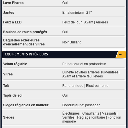
Lave Phares
Oui
Jantes
En aluminium | 21’’
Feux à LED
Feux de jour | Avant | Arrières
Boulons de roues protégés
Oui
Baguettes extérieures
Noir Brillant
d’encadrement des vitres
EQUIPEMENTS INTÈRIEURS
Volant réglable
En hauteur et en profondeur
Lunette et vitres arrières sur-teintées |
Vitres
Avant et arrière feuilletées
Toit
Panoramique | Electrochrome
Tapis de sol
Oui
Sièges réglables en hauteur
Conducteur et passager
Électriques | Chauffants | Massants |
Sièges
Ventilés | Réglage lombaire | Fonction
mémoire