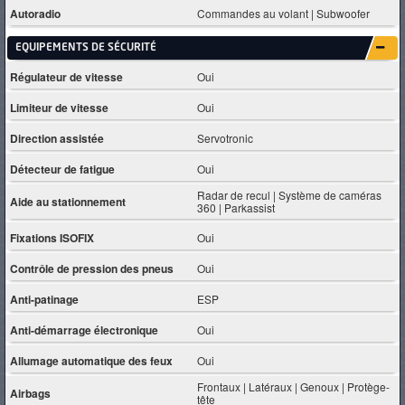
Autoradio
Commandes au volant | Subwoofer
EQUIPEMENTS DE SÉCURITÉ
Régulateur de vitesse
Oui
Limiteur de vitesse
Oui
Direction assistée
Servotronic
Détecteur de fatigue
Oui
Radar de recul | Système de caméras
Aide au stationnement
360 | Parkassist
Fixations ISOFIX
Oui
Contrôle de pression des pneus
Oui
Anti-patinage
ESP
Anti-démarrage électronique
Oui
Allumage automatique des feux
Oui
Frontaux | Latéraux | Genoux | Protège-
Airbags
tête