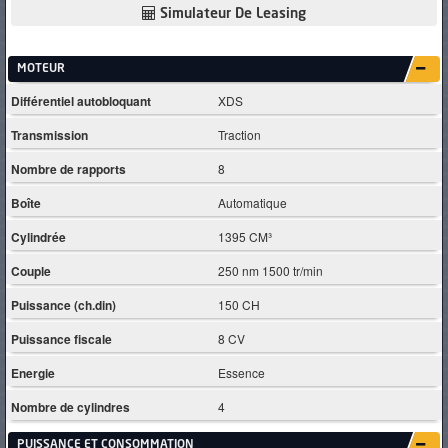
Simulateur De Leasing
MOTEUR
Différentiel autobloquant
XDS
Transmission
Traction
Nombre de rapports
8
Boîte
Automatique
Cylindrée
1395 CM³
Couple
250 nm 1500 tr/min
Puissance (ch.din)
150 CH
Puissance fiscale
8 CV
Energie
Essence
Nombre de cylindres
4
PUISSANCE ET CONSOMMATION