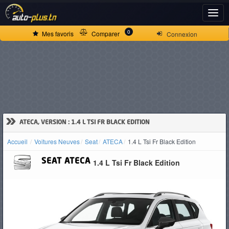
ACCUEIL
0
Mes favoris
Comparer
Connexion
ACTUALITÉS
VOITURES
NEUVES
»
ATECA, VERSION : 1.4 L TSI FR BLACK EDITION
Accueil
Voitures Neuves
Seat
ATECA
1.4 L Tsi Fr Black Edition
VOITURES
SEAT
ATECA
1.4 L Tsi Fr Black Edition
D'OCCASION
CAMIONS