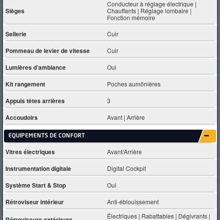
Conducteur à réglage électrique |
Sièges
Chauffants | Réglage lombaire |
Fonction mémoire
Sellerie
Cuir
Pommeau de levier de vitesse
Cuir
Lumières d’ambiance
Oui
Kit rangement
Poches aumônières
Appuis têtes arrières
3
Accoudoirs
Avant | Arrière
EQUIPEMENTS DE CONFORT
Vitres électriques
Avant/Arrière
Instrumentation digitale
Digital Cockpit
Système Start & Stop
Oui
Rétroviseur intérieur
Anti-éblouissement
Électriques | Rabattables | Dégivrants |
Rétroviseurs extérieurs