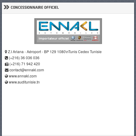
»
CONCESSIONNAIRE OFFICIEL
Z.I Ariana - Aéroport - BP 129 1080\nTunis Cedex Tunisie
(+216) 36 036 036
(+216) 71 942 420
contact@ennakl.com
www.ennakl.com
www.auditunisie.tn