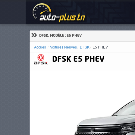
Voi
ACCUEIL
ACTUALITÉS
»
DFSK, MODÈLE : E5 PHEV
Accueil
Voitures Neuves
DFSK
E5 PHEV
DFSK
E5 PHEV
VOITURES
NEUVES
VOITURES
D'OCCASION
CAMIONS