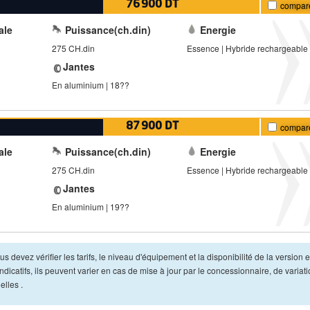
76 900 DT
compar
ale
Puissance(ch.din)
Energie
275 CH.din
Essence | Hybride rechargeable
Jantes
En aluminium | 18??
87 900 DT
compar
ale
Puissance(ch.din)
Energie
275 CH.din
Essence | Hybride rechargeable
Jantes
En aluminium | 19??
s devez vérifier les tarifs, le niveau d'équipement et la disponibilité de la version e
dicatifs, ils peuvent varier en cas de mise à jour par le concessionnaire, de variat
lles .