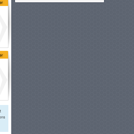
er
ISUZU DMAX 4P
à partir de :
64 902 DT
CHERY TIGGO 2 PRO MAX
à partir de :
66 990 DT
er
GEELY GX3 PRO
à partir de :
68 800 DT
DFSK GLORY 500
à partir de :
69 900 DT
GEELY COOLRAY
t
ions
à partir de :
72 800 DT
OPEL CROSSLAND