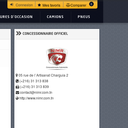
0
Connexion
Mes favoris
Comparer
TURES D'OCCASION
CAMIONS
PNEUS
»
CONCESSIONNAIRE OFFICIEL
05 rue de l`Artisanat Charguia 2
(+216) 31 313 838
(+216) 31 313 839
contact@nimr.com.tn
http://www.nimr.com.tn