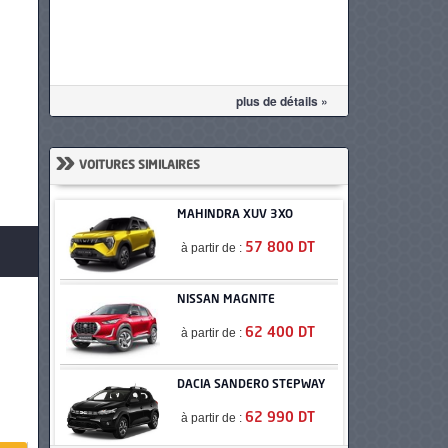
plus de détails »
»
VOITURES SIMILAIRES
MAHINDRA XUV 3XO
à partir de :
57 800 DT
NISSAN MAGNITE
à partir de :
62 400 DT
DACIA SANDERO STEPWAY
à partir de :
62 990 DT