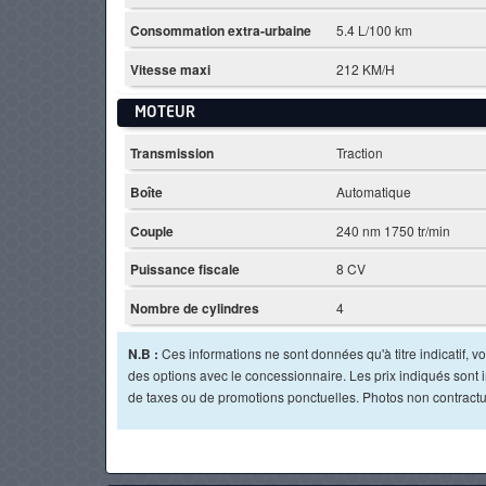
Consommation extra-urbaine
5.4 L/100 km
Vitesse maxi
212 KM/H
MOTEUR
Transmission
Traction
Boîte
Automatique
Couple
240 nm 1750 tr/min
Puissance fiscale
8 CV
Nombre de cylindres
4
N.B :
Ces informations ne sont données qu'à titre indicatif, vou
des options avec le concessionnaire. Les prix indiqués sont in
de taxes ou de promotions ponctuelles. Photos non contractu