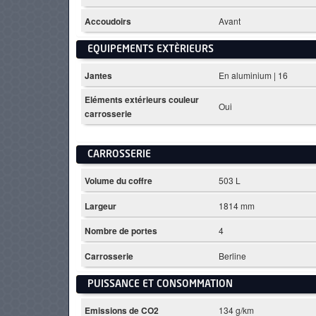
Accoudoirs
Avant
EQUIPEMENTS EXTÈRIEURS
Jantes
En aluminium | 16
Eléments extérieurs couleur
Oui
carrosserie
CARROSSERIE
Volume du coffre
503 L
Largeur
1814 mm
Nombre de portes
4
Carrosserie
Berline
PUISSANCE ET CONSOMMATION
Emissions de CO2
134 g/km