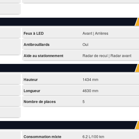
Feux à LED
Avant | Arrières
Antibrouillards
Oui
Aide au stationnement
Radar de recul | Radar avant
Hauteur
1434 mm
Longueur
4630 mm
Nombre de places
5
Consommation mixte
6.2 L/100 km