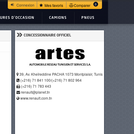
0
Connexion
Mes favoris
Comparer
TURES D'OCCASION
CAMIONS
PNEUS
»
CONCESSIONNAIRE OFFICIEL
39, Av. Kheïreddine PACHA 1073 Montplaisir, Tunis
(+216) 71 841 100/(+216) 71 802 964
(+216) 71 783 443
renault@planet.tn
www.renault.com.tn