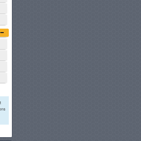
t
ions