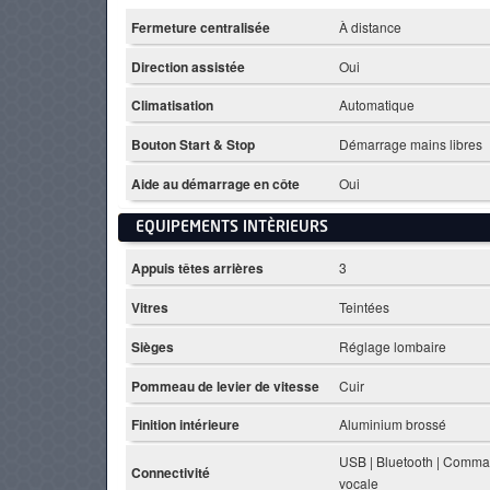
Fermeture centralisée
À distance
Direction assistée
Oui
Climatisation
Automatique
Bouton Start & Stop
Démarrage mains libres
Aide au démarrage en côte
Oui
EQUIPEMENTS INTÈRIEURS
Appuis têtes arrières
3
Vitres
Teintées
Sièges
Réglage lombaire
Pommeau de levier de vitesse
Cuir
Finition intérieure
Aluminium brossé
USB | Bluetooth | Comm
Connectivité
vocale