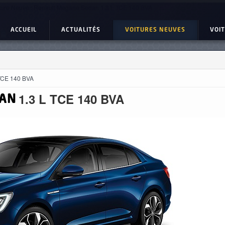
ture Neuve : Renault Megane Sedan 1.3 L TCE 140 BVA
ACCUEIL
ACTUALITÉS
VOITURES NEUVES
VOI
 TCE 140 BVA
1.3 L TCE 140 BVA
AN