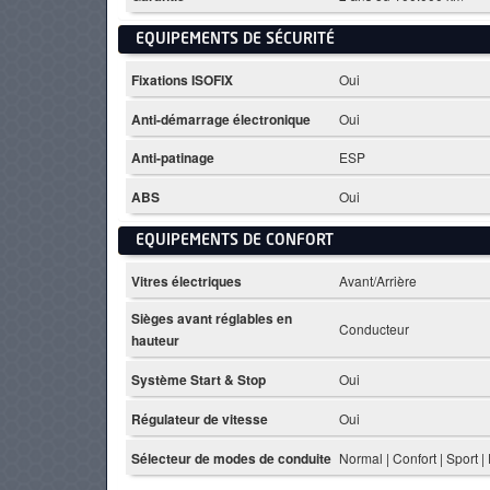
EQUIPEMENTS DE SÉCURITÉ
Fixations ISOFIX
Oui
Anti-démarrage électronique
Oui
Anti-patinage
ESP
ABS
Oui
EQUIPEMENTS DE CONFORT
Vitres électriques
Avant/Arrière
Sièges avant réglables en
Conducteur
hauteur
Système Start & Stop
Oui
Régulateur de vitesse
Oui
Sélecteur de modes de conduite
Normal | Confort | Sport |