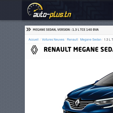
Voi
ACCUEIL
ACTUALITÉS
»
MEGANE SEDAN, VERSION : 1.3 L TCE 140 BVA
Accueil
Voitures Neuves
Renault
Megane Sedan
1.3 L
RENAULT
MEGANE SED
VOITURES
NEUVES
VOITURES
D'OCCASION
CAMIONS