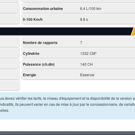
Consommation urbaine
6.4 L/100 km
0-100 Km/h
8.8 s
Nombre de rapports
7
Cylindrée
1332 CM³
Puissance (ch.din)
140 CH
Energie
Essence
s devez vérifier les tarifs, le niveau d'équipement et la disponibilité de la version e
dicatifs, ils peuvent varier en cas de mise à jour par le concessionnaire, de variat
elles.