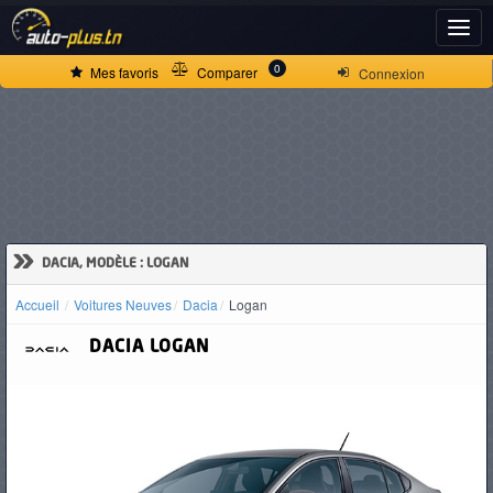
ACCUEIL
0
Mes favoris
Comparer
Connexion
ACTUALITÉS
VOITURES
NEUVES
»
DACIA, MODÈLE : LOGAN
Accueil
Voitures Neuves
Dacia
Logan
VOITURES
DACIA
LOGAN
D'OCCASION
CAMIONS