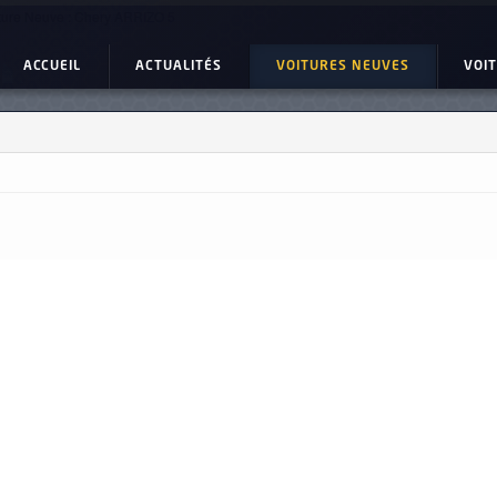
ture Neuve : Chery ARRIZO 5
ACCUEIL
ACTUALITÉS
VOITURES NEUVES
VOI