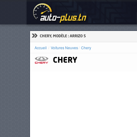
Voi
ACCUEIL
ACTUALITÉS
»
CHERY, MODÈLE : ARRIZO 5
Accueil
Voitures Neuves
Chery
CHERY
VOITURES
NEUVES
VOITURES
D'OCCASION
CAMIONS