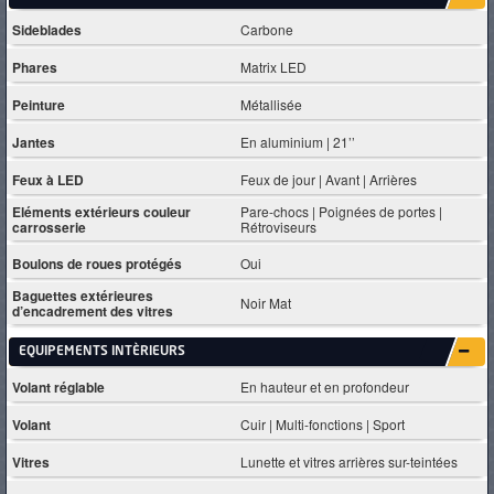
Sideblades
Carbone
Phares
Matrix LED
Peinture
Métallisée
Jantes
En aluminium | 21’’
Feux à LED
Feux de jour | Avant | Arrières
Eléments extérieurs couleur
Pare-chocs | Poignées de portes |
carrosserie
Rétroviseurs
Boulons de roues protégés
Oui
Baguettes extérieures
Noir Mat
d’encadrement des vitres
EQUIPEMENTS INTÈRIEURS
Volant réglable
En hauteur et en profondeur
Volant
Cuir | Multi-fonctions | Sport
Vitres
Lunette et vitres arrières sur-teintées