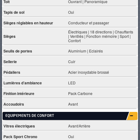
Toit
Ouvrant | Panoramique
Tapis de sol
Oui
Sièges réglables en hauteur
Conducteur et passager
Électriques | 18 directions | Chauffants
Sièges
| Ventilés | Fonction mémoire | Sport |
Confort
Seuils de portes
Aluminium | Eclairés
Sellerie
Cuir
Pédaliers
Acier inoxydable brossé
Lumières d’ambiance
LED
Finition intérieure
Pack Carbone
Accoudoirs
Avant
EQUIPEMENTS DE CONFORT
Vitres électriques
Avant/Arrière
Pack Sport Chrono
Oui