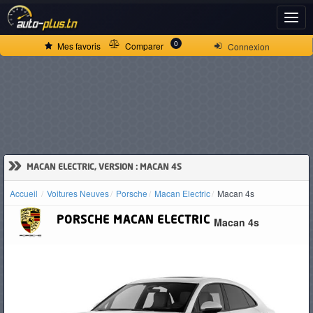
ACCUEIL
0
Mes favoris
Comparer
Connexion
ACTUALITÉS
VOITURES
NEUVES
»
MACAN ELECTRIC, VERSION : MACAN 4S
Accueil
Voitures Neuves
Porsche
Macan Electric
Macan 4s
VOITURES
PORSCHE
MACAN ELECTRIC
Macan 4s
D'OCCASION
CAMIONS