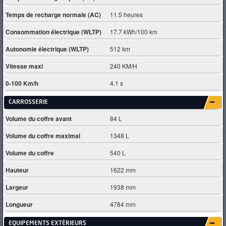
Temps de recharge normale (AC)
11.5 heures
Consommation électrique (WLTP)
17.7 kWh/100 km
Autonomie électrique (WLTP)
512 km
Vitesse maxi
240 KM/H
0-100 Km/h
4.1 s
CARROSSERIE
Volume du coffre avant
84 L
Volume du coffre maximal
1348 L
Volume du coffre
540 L
Hauteur
1622 mm
Largeur
1938 mm
Longueur
4784 mm
EQUIPEMENTS EXTÈRIEURS