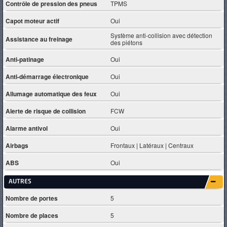
Contrôle de pression des pneus
TPMS
Capot moteur actif
Oui
Système anti-collision avec détection
Assistance au freinage
des piétons
Anti-patinage
Oui
Anti-démarrage électronique
Oui
Allumage automatique des feux
Oui
Alerte de risque de collision
FCW
Alarme antivol
Oui
Airbags
Frontaux | Latéraux | Centraux
ABS
Oui
AUTRES
Nombre de portes
5
Nombre de places
5