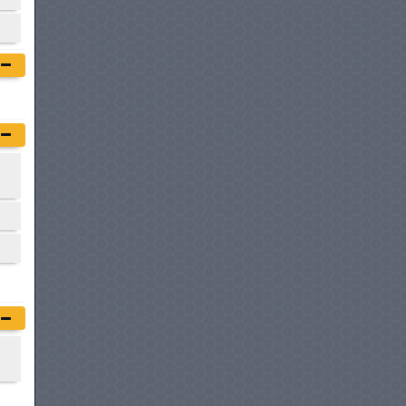
RENAULT MASTER
à partir de :
84 900 DT
VOLKSWAGEN UTILITAIRES
CADDY CARGO
à partir de :
84 980 DT
FIAT SCUDO FOURGON
à partir de :
86 400 DT
CENNTRO LOGISTAR 260
à partir de :
88 600 DT
CITROËN JUMPY FOURGON
à partir de :
88 900 DT
CITROËN JUMPER