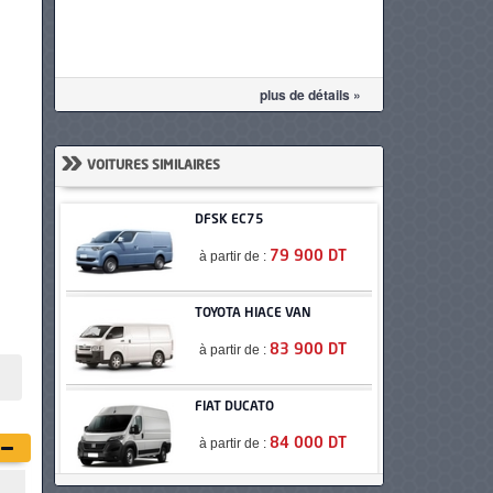
plus de détails »
»
VOITURES SIMILAIRES
DFSK EC75
à partir de :
79 900 DT
TOYOTA HIACE VAN
à partir de :
83 900 DT
FIAT DUCATO
à partir de :
84 000 DT