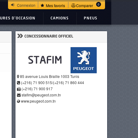
0
Connexion
Mes favoris
Comparer
TURES D'OCCASION
CAMIONS
PNEUS
»
CONCESSIONNAIRE OFFICIEL
85 avenue Louis Braille 1003 Tunis
(+216) 71 900 515/(+216) 71 860 444
(+216) 71 900 917
stafim@peugeot.com.tn
www.peugeot.com.tn