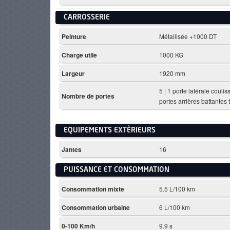
CARROSSERIE
Peinture
Métallisée +1000 DT
Charge utile
1000 KG
Largeur
1920 mm
5 | 1 porte latérale coulis
Nombre de portes
portes arrières battantes 
EQUIPEMENTS EXTÈRIEURS
Jantes
16
PUISSANCE ET CONSOMMATION
Consommation mixte
5.5 L/100 km
Consommation urbaine
6 L/100 km
0-100 Km/h
9.9 s