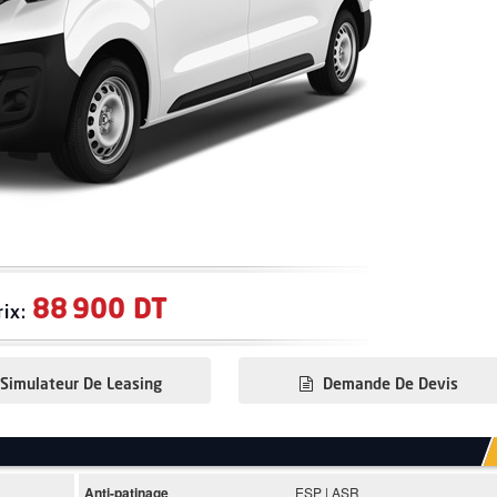
88 900 DT
rix:
Simulateur De Leasing
Demande De Devis
Anti-patinage
ESP | ASR