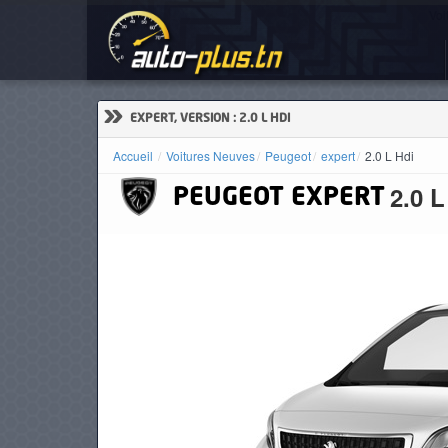
Voi
ACCUEIL
ACTUALITÉS
»
EXPERT, VERSION : 2.0 L HDI
Accueil
Voitures Neuves
Peugeot
expert
2.0 L Hdi
2.0 L
PEUGEOT
EXPERT
VOITURES
NEUVES
VOITURES
D'OCCASION
CAMIONS