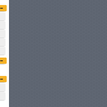
à partir de :
97 900 DT
FIAT DOBLO COMBI
à partir de :
104 900 DT