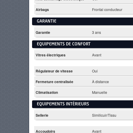
Airbags
Frontal conducteur
GARANTIE
Garantie
3 ans
EQUIPEMENTS DE CONFORT
Vitres électriques
Avant
Régulateur de vitesse
Oui
Fermeture centralisée
À distance
Climatisation
Manuelle
EQUIPEMENTS INTÈRIEURS
Sellerie
Similicuir/Tissu
Accoudoirs
Avant