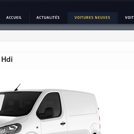
ture Neuve : Peugeot expert 2.0 L Hdi
ACCUEIL
ACTUALITÉS
VOITURES NEUVES
VOI
 Hdi