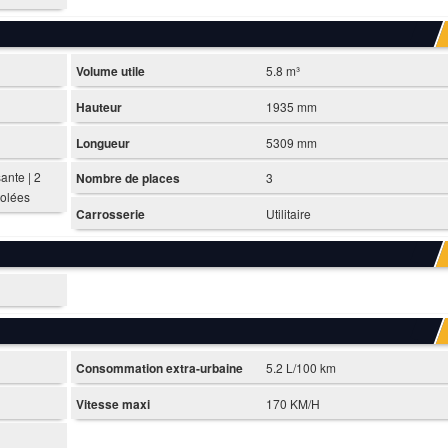
Volume utile
5.8 m³
Hauteur
1935 mm
Longueur
5309 mm
sante | 2
Nombre de places
3
tolées
Carrosserie
Utilitaire
Consommation extra-urbaine
5.2 L/100 km
Vitesse maxi
170 KM/H