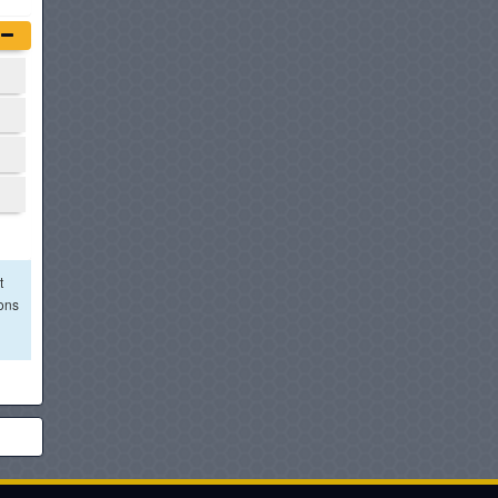
t
ions