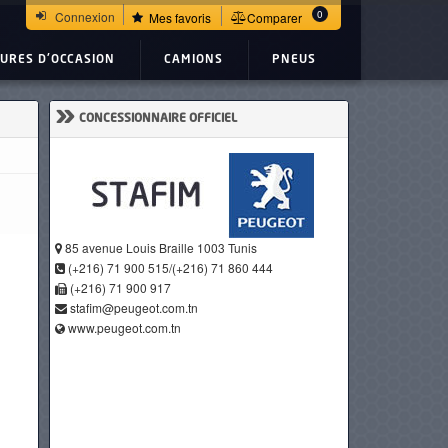
0
Connexion
Mes favoris
Comparer
TURES D'OCCASION
CAMIONS
PNEUS
»
CONCESSIONNAIRE OFFICIEL
85 avenue Louis Braille 1003 Tunis
(+216) 71 900 515/(+216) 71 860 444
(+216) 71 900 917
stafim@peugeot.com.tn
www.peugeot.com.tn