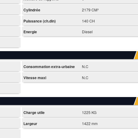
Cylindrée
2179 CM³
Puissance (ch.din)
140 CH
Energie
Diesel
Consommation extra-urbaine
N.C
Vitesse maxi
N.C
Charge utile
1225 KG
Largeur
1422 mm