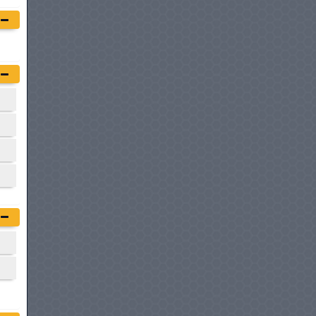
à partir de :
88 900 DT
CITROËN JUMPER
à partir de :
97 900 DT
FIAT DOBLO COMBI
à partir de :
104 900 DT
PEUGEOT BOXER DOUBLE
CABINE
à partir de :
114 900 DT