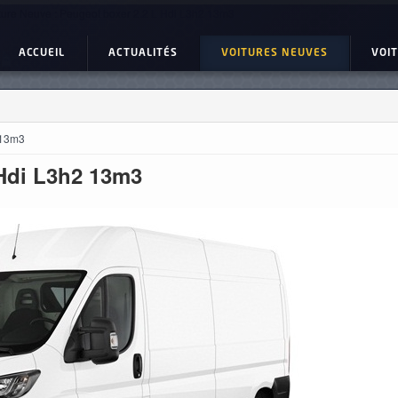
ture Neuve : Peugeot boxer 2.2 L Hdi L3h2 13m3
ACCUEIL
ACTUALITÉS
VOITURES NEUVES
VOI
 13m3
 Hdi L3h2 13m3