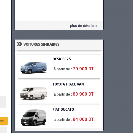
plus de détails »
»
VOITURES SIMILAIRES
DFSK EC75
à partir de :
79 900 DT
TOYOTA HIACE VAN
à partir de :
83 900 DT
FIAT DUCATO
à partir de :
84 000 DT