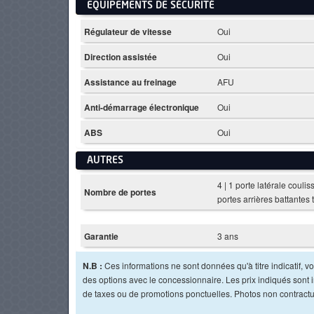
EQUIPEMENTS DE SÉCURITÉ
Régulateur de vitesse
Oui
Direction assistée
Oui
Assistance au freinage
AFU
Anti-démarrage électronique
Oui
ABS
Oui
AUTRES
4 | 1 porte latérale coulis
Nombre de portes
portes arrières battantes 
Garantie
3 ans
N.B :
Ces informations ne sont données qu'à titre indicatif, vou
des options avec le concessionnaire. Les prix indiqués sont in
de taxes ou de promotions ponctuelles. Photos non contractu