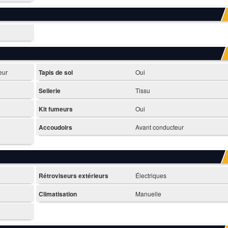
eur
Tapis de sol
Oui
Sellerie
Tissu
Kit fumeurs
Oui
Accoudoirs
Avant conducteur
Rétroviseurs extérieurs
Électriques
Climatisation
Manuelle