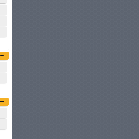
RENAULT MASTER
à partir de :
84 900 DT
VOLKSWAGEN UTILITAIRES
CADDY CARGO
à partir de :
84 980 DT
FIAT SCUDO FOURGON
à partir de :
86 400 DT
CENNTRO LOGISTAR 260
à partir de :
88 600 DT
PEUGEOT EXPERT
à partir de :
88 900 DT
CITROËN JUMPY FOURGON