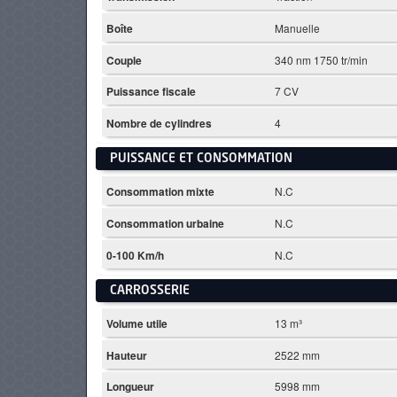
Boîte
Manuelle
Couple
340 nm 1750 tr/min
Puissance fiscale
7 CV
Nombre de cylindres
4
PUISSANCE ET CONSOMMATION
Consommation mixte
N.C
Consommation urbaine
N.C
0-100 Km/h
N.C
CARROSSERIE
Volume utile
13 m³
Hauteur
2522 mm
Longueur
5998 mm