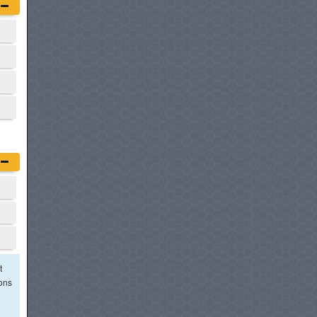
t
ions