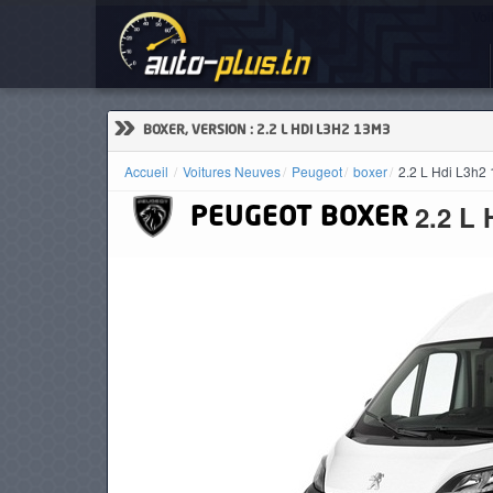
Voi
ACCUEIL
ACTUALITÉS
»
BOXER, VERSION : 2.2 L HDI L3H2 13M3
Accueil
Voitures Neuves
Peugeot
boxer
2.2 L Hdi L3h2
2.2 L
PEUGEOT
BOXER
VOITURES
NEUVES
VOITURES
D'OCCASION
CAMIONS