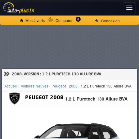
ACCUEIL
0
Mes favoris
Comparer
Connexion
ACTUALITÉS
VOITURES
NEUVES
»
2008, VERSION : 1.2 L PURETECH 130 ALLURE BVA
Accueil
Voitures Neuves
Peugeot
2008
1.2 L Puretech 130 Allure BVA
VOITURES
PEUGEOT
2008
1.2 L Puretech 130 Allure BVA
D'OCCASION
CAMIONS