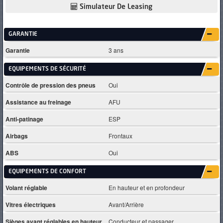
Simulateur De Leasing
GARANTIE
Garantie
3 ans
EQUIPEMENTS DE SÉCURITÉ
Contrôle de pression des pneus
Oui
Assistance au freinage
AFU
Anti-patinage
ESP
Airbags
Frontaux
ABS
Oui
EQUIPEMENTS DE CONFORT
Volant réglable
En hauteur et en profondeur
Vitres électriques
Avant/Arrière
Sièges avant réglables en hauteur
Conducteur et passager