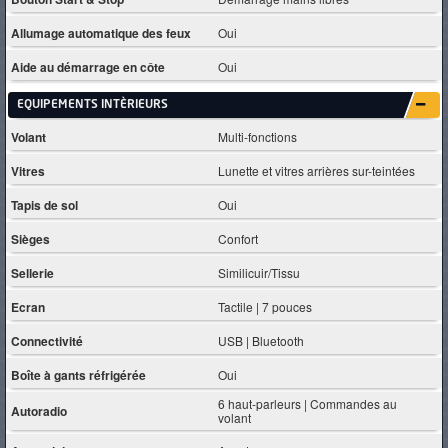
Allumage automatique des feux
Oui
Aide au démarrage en côte
Oui
EQUIPEMENTS INTÈRIEURS
Volant
Multi-fonctions
Vitres
Lunette et vitres arrières sur-teintées
Tapis de sol
Oui
Sièges
Confort
Sellerie
Similicuir/Tissu
Ecran
Tactile | 7 pouces
Connectivité
USB | Bluetooth
Boîte à gants réfrigérée
Oui
6 haut-parleurs | Commandes au
Autoradio
volant