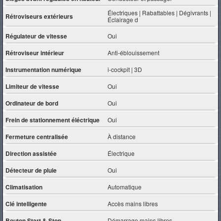
Électriques | Rabattables | Dégivrants |
Rétroviseurs extérieurs
Éclairage d
Régulateur de vitesse
Oui
Rétroviseur intérieur
Anti-éblouissement
Instrumentation numérique
i-cockpit | 3D
Limiteur de vitesse
Oui
Ordinateur de bord
Oui
Frein de stationnement éléctrique
Oui
Fermeture centralisée
À distance
Direction assistée
Électrique
Détecteur de pluie
Oui
Climatisation
Automatique
Clé intelligente
Accès mains libres
Bouton Start & Stop
Démarrage mains libres