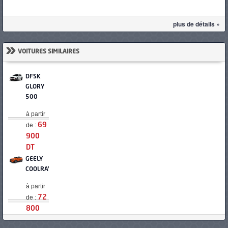
plus de détails »
»
VOITURES SIMILAIRES
DFSK
GLORY
500
à partir
de :
69
900
DT
GEELY
COOLRAY
à partir
de :
72
800
DT