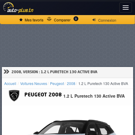
ACCUEIL
0
Mes favoris
Comparer
Connexion
ACTUALITÉS
VOITURES
NEUVES
»
2008, VERSION : 1.2 L PURETECH 130 ACTIVE BVA
Accueil
Voitures Neuves
Peugeot
2008
1.2 L Puretech 130 Active BVA
VOITURES
PEUGEOT
2008
1.2 L Puretech 130 Active BVA
D'OCCASION
CAMIONS