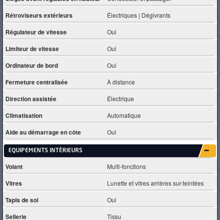
Rétroviseurs extérieurs
Électriques | Dégivrants
Régulateur de vitesse
Oui
Limiteur de vitesse
Oui
Ordinateur de bord
Oui
Fermeture centralisée
À distance
Direction assistée
Électrique
Climatisation
Automatique
Aide au démarrage en côte
Oui
EQUIPEMENTS INTÈRIEURS
Volant
Multi-fonctions
Vitres
Lunette et vitres arrières sur-teintées
Tapis de sol
Oui
Sellerie
Tissu