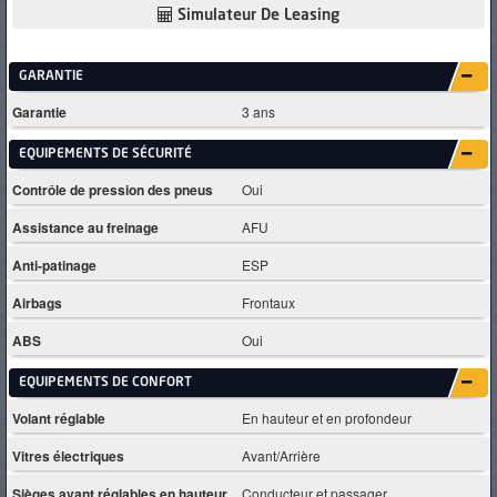
Simulateur De Leasing
GARANTIE
Garantie
3 ans
EQUIPEMENTS DE SÉCURITÉ
Contrôle de pression des pneus
Oui
Assistance au freinage
AFU
Anti-patinage
ESP
Airbags
Frontaux
ABS
Oui
EQUIPEMENTS DE CONFORT
Volant réglable
En hauteur et en profondeur
Vitres électriques
Avant/Arrière
Sièges avant réglables en hauteur
Conducteur et passager