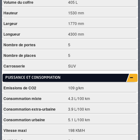
Volume du coffre
405 L
Hauteur
1530 mm
Largeur
1770 mm
Longueur
4300 mm
Nombre de portes
5
Nombre de places
5
Carrosserie
SUV
PUISSANCE ET CONSOMMATION
Emissions de CO2
109 g/km
Consommation mixte
4.3 L/100 km
Consommation extra-urbaine
3.9 L/100 km
Consommation urbaine
5.1 L/100 km
Vitesse maxi
198 KM/H