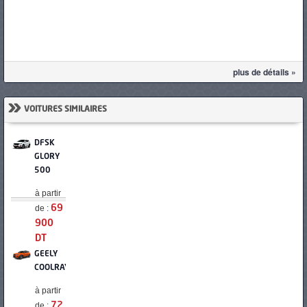
plus de détails »
»
VOITURES SIMILAIRES
DFSK
GLORY
500
à partir
de :
69
900
DT
GEELY
COOLRAY
à partir
de :
72