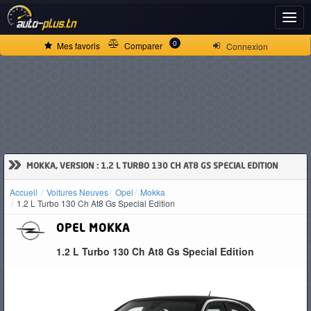
ACCUEIL
0
Mes favoris
Comparer
Connexion
ACTUALITÉS
VOITURES
NEUVES
»
MOKKA, VERSION : 1.2 L TURBO 130 CH AT8 GS SPECIAL EDITION
Accueil
Voitures Neuves
Opel
Mokka
VOITURES
1.2 L Turbo 130 Ch At8 Gs Special Edition
D'OCCASION
OPEL
MOKKA
1.2 L Turbo 130 Ch At8 Gs Special Edition
CAMIONS