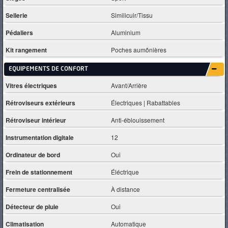
Sellerie
Similicuir/Tissu
Pédaliers
Aluminium
Kit rangement
Poches aumônières
EQUIPEMENTS DE CONFORT
Vitres électriques
Avant/Arrière
Rétroviseurs extérieurs
Électriques | Rabattables
Rétroviseur intérieur
Anti-éblouissement
Instrumentation digitale
12
Ordinateur de bord
Oui
Frein de stationnement
Éléctrique
Fermeture centralisée
À distance
Détecteur de pluie
Oui
Climatisation
Automatique