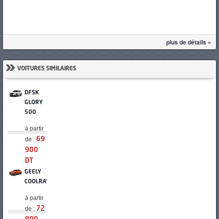
plus de détails »
»
VOITURES SIMILAIRES
DFSK
GLORY
500
à partir
de :
69
900
DT
GEELY
COOLRAY
à partir
de :
72