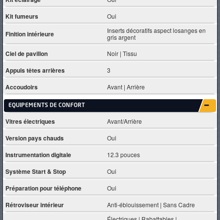
Kit fumeurs
Oui
Inserts décoratifs aspect losanges en
Finition intérieure
gris argent
Ciel de pavillon
Noir | Tissu
Appuis têtes arrières
3
Accoudoirs
Avant | Arrière
EQUIPEMENTS DE CONFORT
Vitres électriques
Avant/Arrière
Version pays chauds
Oui
Instrumentation digitale
12.3 pouces
Système Start & Stop
Oui
Préparation pour téléphone
Oui
Rétroviseur intérieur
Anti-éblouissement | Sans Cadre
Électriques | Rabattables |