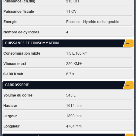
Puissance (ch.din)
313 CH
Puissance fiscale
11 CV
Energie
Essence | Hybride rechargeable
Nombre de cylindres
4
PUISSANCE ET CONSOMMATION
Consommation mixte
1.5 L/100 km
Vitesse maxi
220 KM/H
0-100 Km/h
6.7 s
CARROSSERIE
Volume du coffre
545 L
Hauteur
1614 mm
Largeur
1890 mm
Longueur
4764 mm