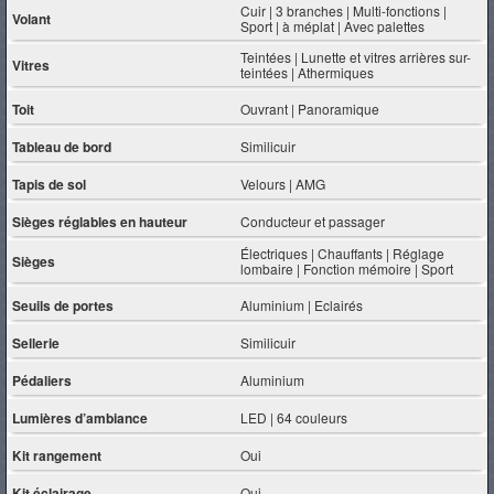
Cuir | 3 branches | Multi-fonctions |
Volant
Sport | à méplat | Avec palettes
Teintées | Lunette et vitres arrières sur-
Vitres
teintées | Athermiques
Toit
Ouvrant | Panoramique
Tableau de bord
Similicuir
Tapis de sol
Velours | AMG
Sièges réglables en hauteur
Conducteur et passager
Électriques | Chauffants | Réglage
Sièges
lombaire | Fonction mémoire | Sport
Seuils de portes
Aluminium | Eclairés
Sellerie
Similicuir
Pédaliers
Aluminium
Lumières d’ambiance
LED | 64 couleurs
Kit rangement
Oui
Kit éclairage
Oui