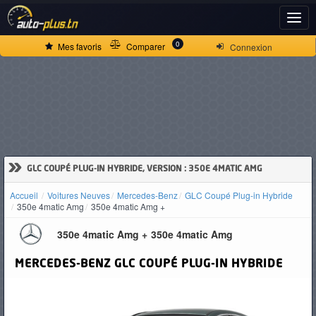
ACCUEIL
0
Mes favoris
Comparer
Connexion
ACTUALITÉS
VOITURES
NEUVES
»
GLC COUPÉ PLUG-IN HYBRIDE, VERSION : 350E 4MATIC AMG
Accueil
Voitures Neuves
Mercedes-Benz
GLC Coupé Plug-in Hybride
VOITURES
350e 4matic Amg
350e 4matic Amg +
D'OCCASION
350e 4matic Amg +
350e 4matic Amg
MERCEDES-BENZ
GLC COUPÉ PLUG-IN HYBRIDE
CAMIONS