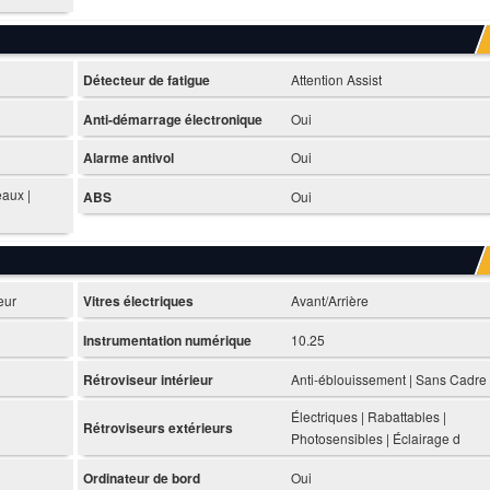
Détecteur de fatigue
Attention Assist
Anti-démarrage électronique
Oui
Alarme antivol
Oui
eaux |
ABS
Oui
eur
Vitres électriques
Avant/Arrière
Instrumentation numérique
10.25
Rétroviseur intérieur
Anti-éblouissement | Sans Cadre
Électriques | Rabattables |
Rétroviseurs extérieurs
Photosensibles | Éclairage d
Ordinateur de bord
Oui