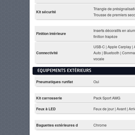
Triangle de présignalisati
Kit sécurité
Trousse de premiers sec
Inserts décoratifs en alu
Finition intérieure
finition trapèze
USB-C | Apple Carplay | 
Connectivité
Auto | Bluetooth | Comm
vocale
EQUIPEMENTS EXTÈRIEURS
Pneumatiques runflat
Oui
Kit carrosserie
Pack Sport AMG
Feux à LED
Feux de jour | Avant | Arr
Baguettes extérieures d
Chrome