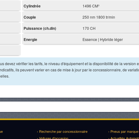
Cylindrée
1496 CM³
Couple
250 nm 1800 tr/min
Puissance (ch.din)
170 CH
Energie
Essence | Hybride léger
s devez vérifier les tarifs, le niveau d'équipement et la disponibilité de la version e
dicatifs, ils peuvent varier en cas de mise à jour par le concessionnaire, de variat
elles.
ue
› Recherche par concessionnaire
› Pneus par marque
› Voitures d'occasion
› Actualités Automob