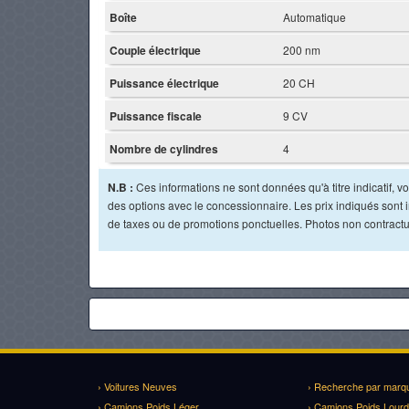
Boîte
Automatique
Couple électrique
200 nm
Puissance électrique
20 CH
Puissance fiscale
9 CV
Nombre de cylindres
4
N.B :
Ces informations ne sont données qu'à titre indicatif, vou
des options avec le concessionnaire. Les prix indiqués sont in
de taxes ou de promotions ponctuelles. Photos non contractu
› Voitures Neuves
› Recherche par marq
› Camions Poids Léger
› Camions Poids Lourd