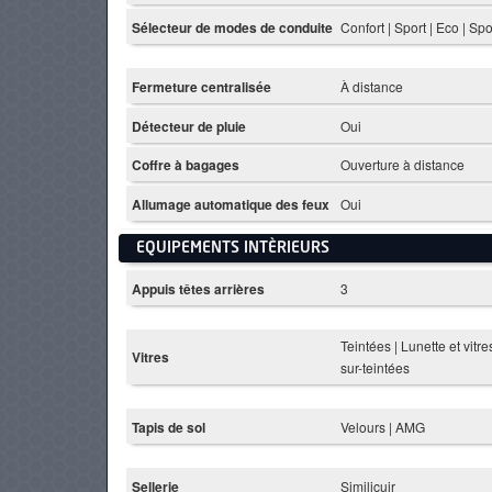
Sélecteur de modes de conduite
Confort | Sport | Eco | Spo
Fermeture centralisée
À distance
Détecteur de pluie
Oui
Coffre à bagages
Ouverture à distance
Allumage automatique des feux
Oui
EQUIPEMENTS INTÈRIEURS
Appuis têtes arrières
3
Teintées | Lunette et vitre
Vitres
sur-teintées
Tapis de sol
Velours | AMG
Sellerie
Similicuir