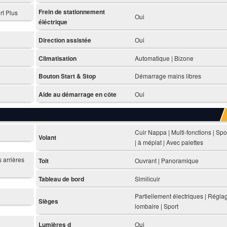
Frein de stationnement
rt Plus
Oui
éléctrique
Direction assistée
Oui
Climatisation
Automatique | Bizone
Bouton Start & Stop
Démarrage mains libres
Aide au démarrage en côte
Oui
Cuir Nappa | Multi-fonctions | Spo
Volant
| à méplat | Avec palettes
s arrières
Toit
Ouvrant | Panoramique
Tableau de bord
Similicuir
Partiellement électriques | Régla
Sièges
lombaire | Sport
Lumières d
Oui