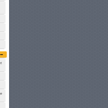
BMW I4
à partir de :
219 900 DT
AUDI A5
à partir de :
219 990 DT
VOLVO ES90
à partir de :
229 900 DT
rt
MERCEDES-BENZ CLASSE C
PLUG-IN HYBRIDE
à partir de :
239 900 DT
ge