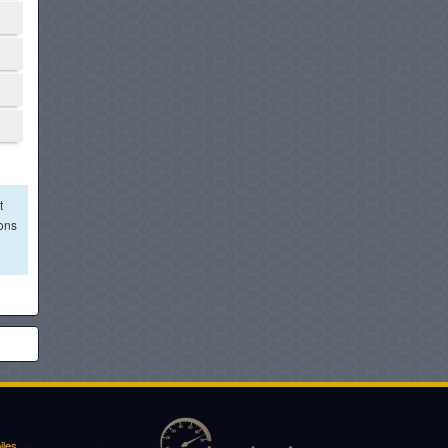
t
ions
iles