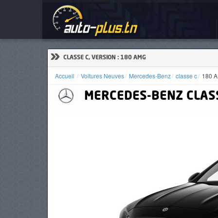
Voi
ACCUEIL
ACTUALITÉS
»
CLASSE C, VERSION : 180 AMG
Accueil
Voitures Neuves
Mercedes-Benz
classe c
180 
MERCEDES-BENZ
CLAS
VOITURES
NEUVES
VOITURES
D'OCCASION
CAMIONS