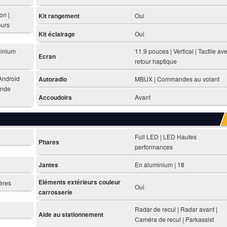
on |
Kit rangement
Oui
ours
Kit éclairage
Oui
minium
11.9 pouces | Vertical | Tactile av
Ecran
retour haptique
Android
Autoradio
MBUX | Commandes au volant
ande
Accoudoirs
Avant
Full LED | LED Hautes
Phares
performances
Jantes
En aluminium | 18
Eléments extérieurs couleur
ières
Oui
carrosserie
Radar de recul | Radar avant |
Aide au stationnement
Caméra de recul | Parkassist