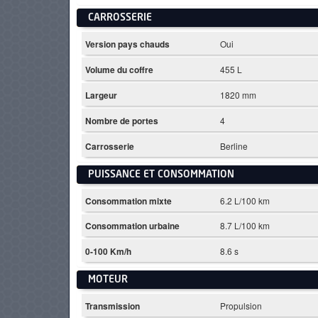
CARROSSERIE
Version pays chauds
Oui
Volume du coffre
455 L
Largeur
1820 mm
Nombre de portes
4
Carrosserie
Berline
PUISSANCE ET CONSOMMATION
Consommation mixte
6.2 L/100 km
Consommation urbaine
8.7 L/100 km
0-100 Km/h
8.6 s
MOTEUR
Transmission
Propulsion