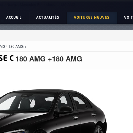
ture Neuve : Mercedes-Benz classe c 180 AMG
ACCUEIL
ACTUALITÉS
VOITURES NEUVES
VOI
AMG
180 AMG +
180 AMG +
180 AMG
SE C