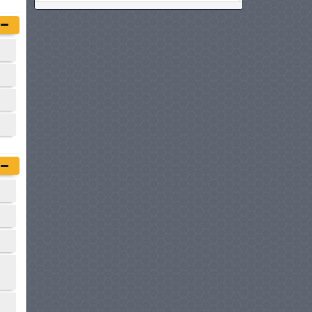
MERCEDES-BENZ CLA
à partir de :
186 900 DT
BMW SERIE 3
à partir de :
189 900 DT
HYUNDAI IONIQ 6
à partir de :
199 950 DT
BMW SÉRIE 3 HYBRIDE
à partir de :
204 900 DT
AUDI A6 SPORTBACK E-
TRON
à partir de :
209 990 DT