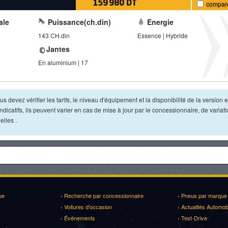
159 980 DT
compar
ale
Puissance(ch.din)
Energie
143 CH.din
Essence | Hybride
Jantes
En aluminium | 17
s devez vérifier les tarifs, le niveau d'équipement et la disponibilité de la version e
dicatifs, ils peuvent varier en cas de mise à jour par le concessionnaire, de variat
lles .
ue
› Recherche par concessionnaire
› Pneus par marque
› Voitures d'occasion
› Actualités Automob
› Événements
› Test-Drive