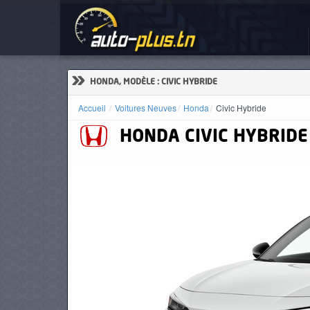
Voi
ACCUEIL
ACTUALITÉS
»
HONDA, MODÈLE : CIVIC HYBRIDE
Accueil
Voitures Neuves
Honda
Civic Hybride
HONDA
CIVIC HYBRIDE
VOITURES
NEUVES
VOITURES
D'OCCASION
CAMIONS