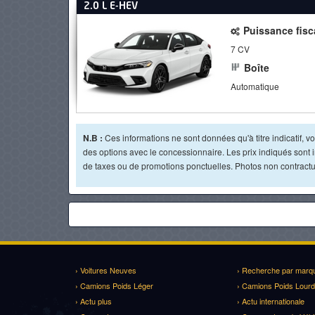
2.0 L E-HEV
Puissance fisc
7 CV
Boîte
Automatique
N.B :
Ces informations ne sont données qu'à titre indicatif, vou
des options avec le concessionnaire. Les prix indiqués sont in
de taxes ou de promotions ponctuelles. Photos non contractue
› Voitures Neuves
› Recherche par marq
› Camions Poids Léger
› Camions Poids Lourd
› Actu plus
› Actu internationale