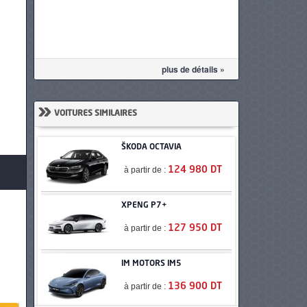
plus de détails »
»
VOITURES SIMILAIRES
ŠKODA OCTAVIA
à partir de :
124 980 DT
XPENG P7+
à partir de :
127 950 DT
IM MOTORS IM5
à partir de :
136 900 DT