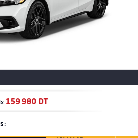
159 980 DT
ix
S :