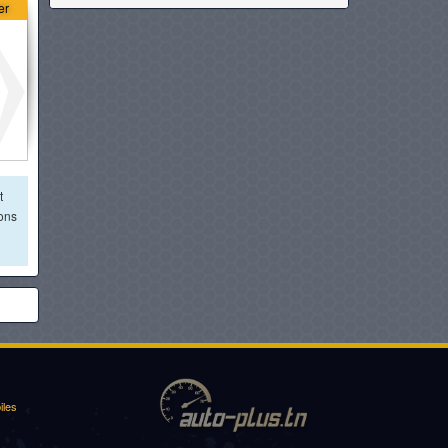
er
HONDA CIVIC
à partir de :
139 980 DT
PEUGEOT 408
à partir de :
140 900 DT
BMW SÉRIE 2 GRAN COUPÉ
t
ions
à partir de :
149 900 DT
AUDI A3 BERLINE
à partir de :
149 990 DT
MERCEDES-BENZ CLASSE A
BERLINE
iles
à partir de :
167 000 DT
HONDA ACCORD