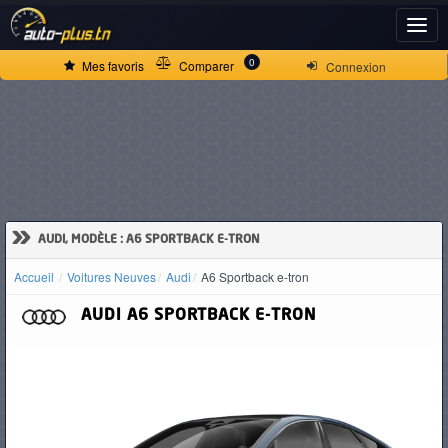
ACCUEIL
0
Mes favoris
Comparer
Connexion
ACTUALITÉS
VOITURES
NEUVES
»
AUDI, MODÈLE : A6 SPORTBACK E-TRON
Accueil
Voitures Neuves
Audi
A6 Sportback e-tron
VOITURES
AUDI
A6 SPORTBACK E-TRON
D'OCCASION
CAMIONS