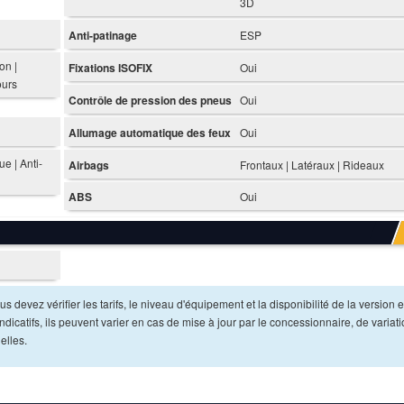
3D
Anti-patinage
ESP
on |
Fixations ISOFIX
Oui
ours
Contrôle de pression des pneus
Oui
Allumage automatique des feux
Oui
e | Anti-
Airbags
Frontaux | Latéraux | Rideaux
ABS
Oui
s devez vérifier les tarifs, le niveau d'équipement et la disponibilité de la version e
dicatifs, ils peuvent varier en cas de mise à jour par le concessionnaire, de variat
elles.