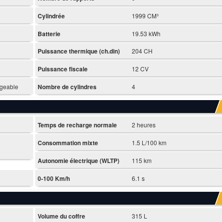
Cylindrée
1999 CM³
Batterie
19.53 kWh
Puissance thermique (ch.din)
204 CH
Puissance fiscale
12 CV
rgeable
Nombre de cylindres
4
Temps de recharge normale
2 heures
Consommation mixte
1.5 L/100 km
Autonomie électrique (WLTP)
115 km
0-100 Km/h
6.1 s
Volume du coffre
315 L