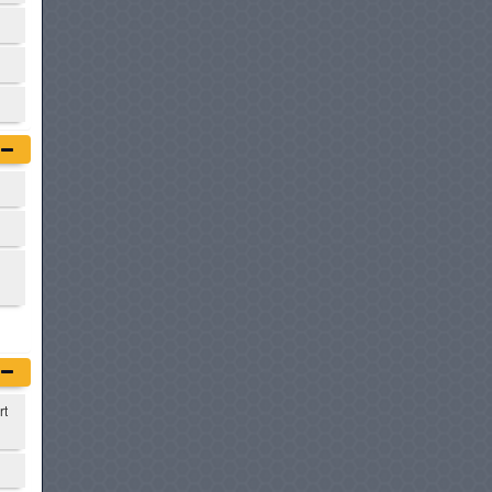
BMW SERIE 5
à partir de :
249 900 DT
BMW SÉRIE 5 HYBRIDE
à partir de :
254 900 DT
HONDA CIVIC TYPE R
à partir de :
255 000 DT
BMW SERIE 4 GRAN COUPE
à partir de :
259 900 DT
rt