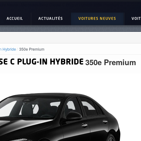
ture Neuve : Mercedes-Benz Classe C Plug-in Hybride 350e Premium
ACCUEIL
ACTUALITÉS
VOITURES NEUVES
VOI
n Hybride
350e Premium
350e Premium
E C PLUG-IN HYBRIDE