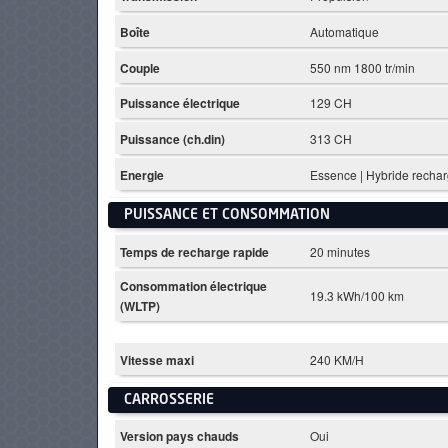
Boîte
Automatique
Couple
550 nm 1800 tr/min
Puissance électrique
129 CH
Puissance (ch.din)
313 CH
Energie
Essence | Hybride recha
PUISSANCE ET CONSOMMATION
Temps de recharge rapide
20 minutes
Consommation électrique
19.3 kWh/100 km
(WLTP)
Vitesse maxi
240 KM/H
CARROSSERIE
Version pays chauds
Oui