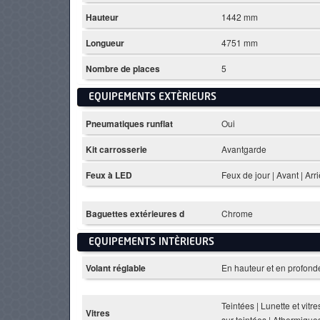
Hauteur
1442 mm
Longueur
4751 mm
Nombre de places
5
EQUIPEMENTS EXTÈRIEURS
Pneumatiques runflat
Oui
Kit carrosserie
Avantgarde
Feux à LED
Feux de jour | Avant | Arr
Baguettes extérieures d
Chrome
EQUIPEMENTS INTÈRIEURS
Volant réglable
En hauteur et en profond
Teintées | Lunette et vitre
Vitres
sur-teintées | Athermique