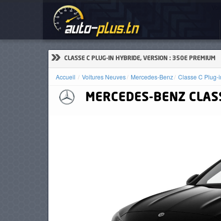
Voi
ACCUEIL
ACTUALITÉS
»
CLASSE C PLUG-IN HYBRIDE, VERSION : 350E PREMIUM
Accueil
Voitures Neuves
Mercedes-Benz
Classe C Plug-i
MERCEDES-BENZ
CLASS
VOITURES
NEUVES
VOITURES
D'OCCASION
CAMIONS