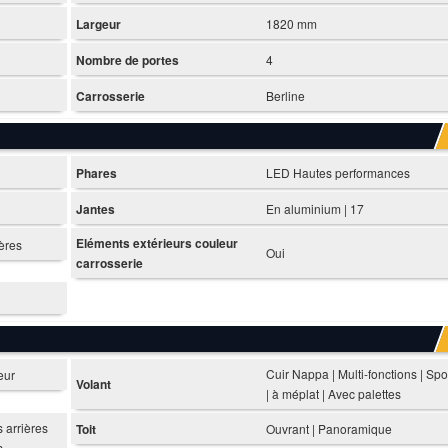
Largeur
1820 mm
Nombre de portes
4
Carrosserie
Berline
Phares
LED Hautes performances
Jantes
En aluminium | 17
Eléments extérieurs couleur
ières
Oui
carrosserie
Cuir Nappa | Multi-fonctions | Spo
eur
Volant
| à méplat | Avec palettes
s arrières
Toit
Ouvrant | Panoramique
s