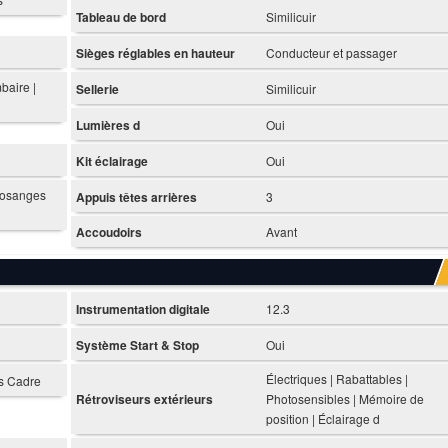
Tableau de bord
Similicuir
Sièges réglables en hauteur
Conducteur et passager
baire |
Sellerie
Similicuir
Lumières d
Oui
Kit éclairage
Oui
 losanges
Appuis têtes arrières
3
Accoudoirs
Avant
Instrumentation digitale
12.3
Système Start & Stop
Oui
Électriques | Rabattables |
ns Cadre
Rétroviseurs extérieurs
Photosensibles | Mémoire de
position | Éclairage d