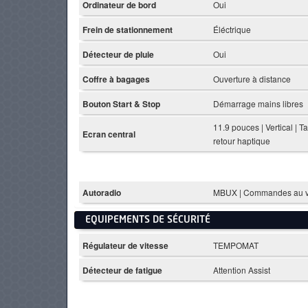
Ordinateur de bord
Oui
Frein de stationnement
Éléctrique
Détecteur de pluie
Oui
Coffre à bagages
Ouverture à distance
Bouton Start & Stop
Démarrage mains libres
11.9 pouces | Vertical | T
Ecran central
retour haptique
Autoradio
MBUX | Commandes au v
EQUIPEMENTS DE SÉCURITÉ
Régulateur de vitesse
TEMPOMAT
Détecteur de fatigue
Attention Assist