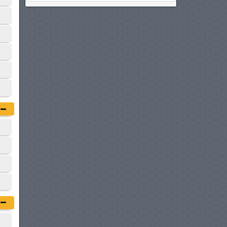
MERCEDES-BENZ CLASSE C
à partir de :
209 900 DT
AUDI A6 SPORTBACK E-
TRON
à partir de :
209 990 DT
BMW I4
à partir de :
219 900 DT
AUDI A5
à partir de :
219 990 DT
VOLVO ES90
à partir de :
229 900 DT