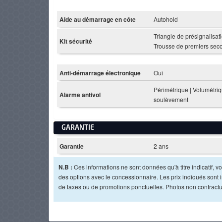
Aide au démarrage en côte
Autohold
Triangle de présignalisati
Kit sécurité
Trousse de premiers sec
Anti-démarrage électronique
Oui
Périmétrique | Volumétriqu
Alarme antivol
soulèvement
GARANTIE
Garantie
2 ans
N.B :
Ces informations ne sont données qu'à titre indicatif, vou
des options avec le concessionnaire. Les prix indiqués sont in
de taxes ou de promotions ponctuelles. Photos non contractu