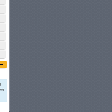
t
ions