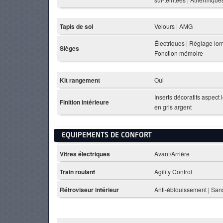
Tapis de sol
Velours | AMG
Électriques | Réglage lom
Sièges
Fonction mémoire
Kit rangement
Oui
Inserts décoratifs aspect
Finition intérieure
en gris argent
EQUIPEMENTS DE CONFORT
Vitres électriques
Avant/Arrière
Train roulant
Agility Control
Rétroviseur intérieur
Anti-éblouissement | Sa