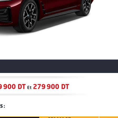
9 900 DT
279 900 DT
Et
S :