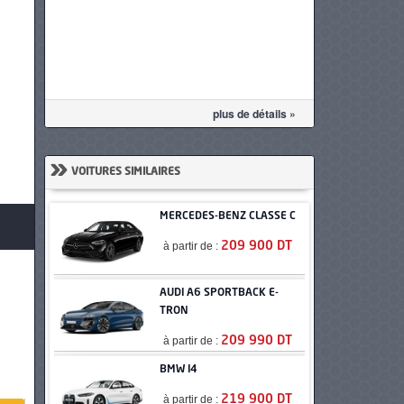
plus de détails »
»
VOITURES SIMILAIRES
MERCEDES-BENZ CLASSE C
à partir de :
209 900 DT
AUDI A6 SPORTBACK E-
TRON
à partir de :
209 990 DT
BMW I4
à partir de :
219 900 DT