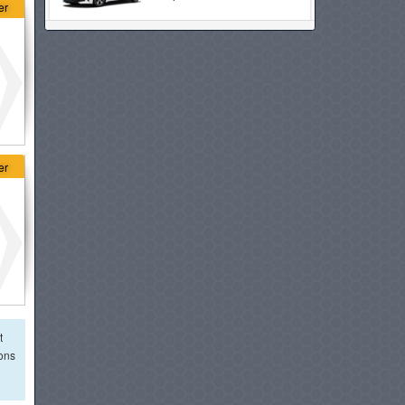
er
AUDI A5
à partir de :
219 990 DT
VOLVO ES90
à partir de :
229 900 DT
er
MERCEDES-BENZ CLASSE C
PLUG-IN HYBRIDE
à partir de :
239 900 DT
BMW SERIE 5
à partir de :
249 900 DT
t
BMW SÉRIE 5 HYBRIDE
ions
à partir de :
254 900 DT