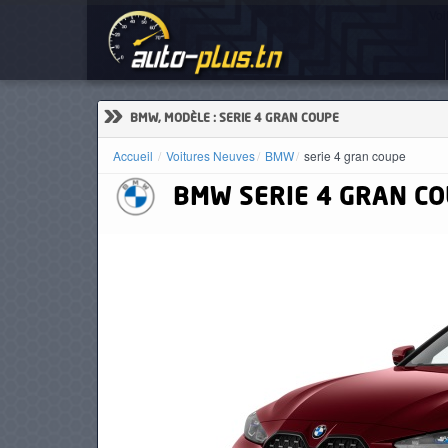
Voi
ACCUEIL
ACTUALITÉS
»
BMW, MODÈLE : SERIE 4 GRAN COUPE
Accueil
Voitures Neuves
BMW
serie 4 gran coupe
BMW
SERIE 4 GRAN C
VOITURES
NEUVES
VOITURES
D'OCCASION
CAMIONS