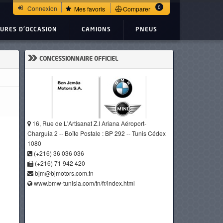
0
Connexion
Mes favoris
Comparer
TURES D'OCCASION
CAMIONS
PNEUS
»
CONCESSIONNAIRE OFFICIEL
16, Rue de L'Artisanat Z.I Ariana Aéroport-
Charguia 2 -- Boîte Postale : BP 292 -- Tunis Cédex
1080
(+216) 36 036 036
(+216) 71 942 420
bjm@bjmotors.com.tn
www.bmw-tunisia.com/tn/fr/index.html