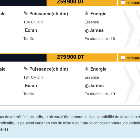
259 900 DT
compar
ale
Puissance(ch.din)
Energie
184 CH.din
Essence
Ecran
Jantes
Tactile
En aluminium | 18
279 900 DT
compar
ale
Puissance(ch.din)
Energie
184 CH.din
Essence
Ecran
Jantes
Tactile
En aluminium | 19
s devez vérifier les tarifs, le niveau d'équipement et la disponibilité de la version e
dicatifs, ils peuvent varier en cas de mise à jour par le concessionnaire, de variat
lles .