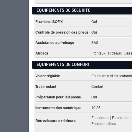
EQUIPEMENTS DE SÉCURITÉ
Fixations ISOFIX
Oui
Contrôle de pression des pneus
Oui
Assistance au freinage
BAS
Airbags
Frontaux | Rideaux | Bas
EQUIPEMENTS DE CONFORT
Volant réglable
En hauteur et en profond
Train roulant
Confort
Préparation pour téléphone
Oui
Instrumentation numérique
10.25
Électriques | Rabattables 
Rétroviseurs extérieurs
Photosensibles