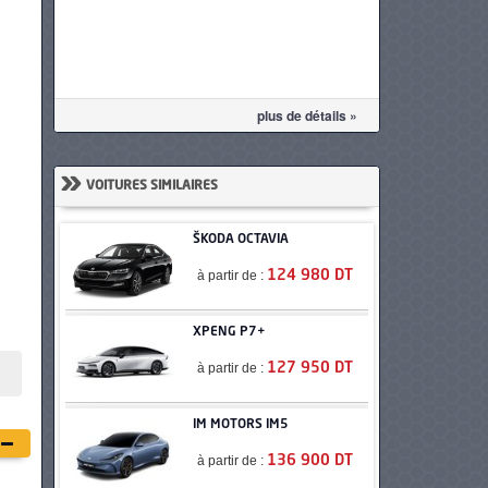
plus de détails »
»
VOITURES SIMILAIRES
ŠKODA OCTAVIA
à partir de :
124 980 DT
XPENG P7+
à partir de :
127 950 DT
IM MOTORS IM5
à partir de :
136 900 DT