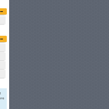
t
ions