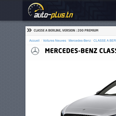
Voi
ACCUEIL
ACTUALITÉS
»
CLASSE A BERLINE, VERSION : 200 PREMIUM
Accueil
Voitures Neuves
Mercedes-Benz
CLASSE A BER
MERCEDES-BENZ
CLASS
VOITURES
NEUVES
VOITURES
D'OCCASION
CAMIONS