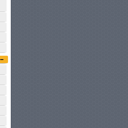
HONDA ACCORD
à partir de :
179 980 DT
MERCEDES-BENZ CLA
à partir de :
186 900 DT
BMW SERIE 3
à partir de :
189 900 DT
HYUNDAI IONIQ 6
à partir de :
199 950 DT