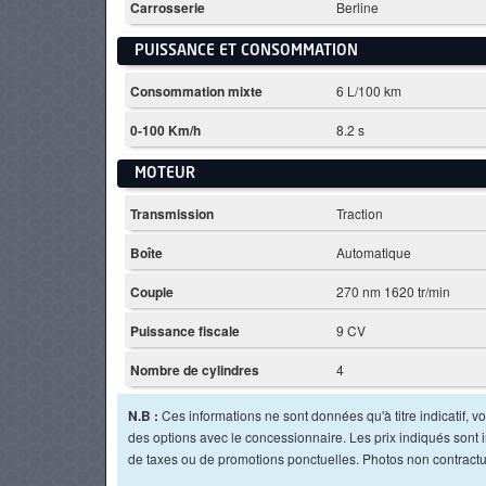
Carrosserie
Berline
PUISSANCE ET CONSOMMATION
Consommation mixte
6 L/100 km
0-100 Km/h
8.2 s
MOTEUR
Transmission
Traction
Boîte
Automatique
Couple
270 nm 1620 tr/min
Puissance fiscale
9 CV
Nombre de cylindres
4
N.B :
Ces informations ne sont données qu'à titre indicatif, vou
des options avec le concessionnaire. Les prix indiqués sont in
de taxes ou de promotions ponctuelles. Photos non contractu