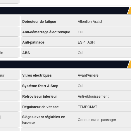
Détecteur de fatigue
Attention Assist
Anti-démarrage électronique
Oui
Anti-patinage
ESP | ASR
sin
ABS
Oui
eur
Vitres électriques
Avant/Arrière
Système Start & Stop
Oui
Rétroviseur intérieur
Anti-éblouissement
Régulateur de vitesse
TEMPOMAT
|
Sièges avant réglables en
Conducteur et passager
hauteur