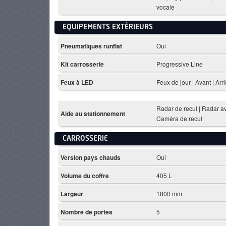
vocale
EQUIPEMENTS EXTÈRIEURS
Pneumatiques runflat
Oui
Kit carrosserie
Progressive Line
Feux à LED
Feux de jour | Avant | Arr
Radar de recul | Radar av
Aide au stationnement
Caméra de recul
CARROSSERIE
Version pays chauds
Oui
Volume du coffre
405 L
Largeur
1800 mm
Nombre de portes
5