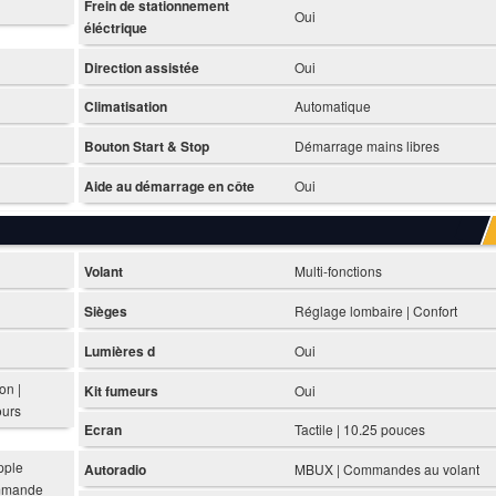
Frein de stationnement
Oui
éléctrique
Direction assistée
Oui
Climatisation
Automatique
Bouton Start & Stop
Démarrage mains libres
Aide au démarrage en côte
Oui
Volant
Multi-fonctions
Sièges
Réglage lombaire | Confort
Lumières d
Oui
on |
Kit fumeurs
Oui
ours
Ecran
Tactile | 10.25 pouces
pple
Autoradio
MBUX | Commandes au volant
ommande