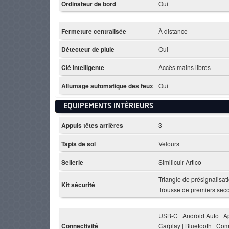
Ordinateur de bord
Oui
Fermeture centralisée
À distance
Détecteur de pluie
Oui
Clé intelligente
Accès mains libres
Allumage automatique des feux
Oui
EQUIPEMENTS INTÈRIEURS
Appuis têtes arrières
3
Tapis de sol
Velours
Sellerie
Similicuir Artico
Triangle de présignalisati
Kit sécurité
Trousse de premiers sec
USB-C | Android Auto | A
Connectivité
Carplay | Bluetooth | C