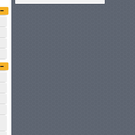
HONDA CIVIC
à partir de :
139 980 DT
PEUGEOT 408
à partir de :
140 900 DT
BMW SÉRIE 2 GRAN COUPÉ
à partir de :
149 900 DT
AUDI A3 BERLINE
à partir de :
149 990 DT
HONDA CIVIC HYBRIDE
à partir de :
159 980 DT