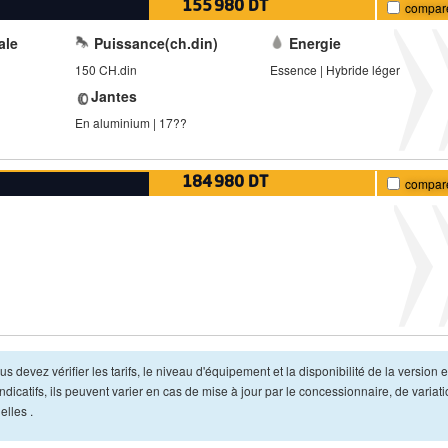
155 980 DT
compar
ale
Puissance(ch.din)
Energie
150 CH.din
Essence | Hybride léger
Jantes
En aluminium | 17??
184 980 DT
compar
s devez vérifier les tarifs, le niveau d'équipement et la disponibilité de la version e
dicatifs, ils peuvent varier en cas de mise à jour par le concessionnaire, de variat
lles .