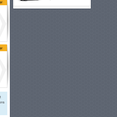
er
IM MOTORS IM5
à partir de :
136 900 DT
HONDA CIVIC
à partir de :
139 980 DT
er
PEUGEOT 408
à partir de :
140 900 DT
BMW SÉRIE 2 GRAN COUPÉ
à partir de :
149 900 DT
t
AUDI A3 BERLINE
ions
à partir de :
149 990 DT