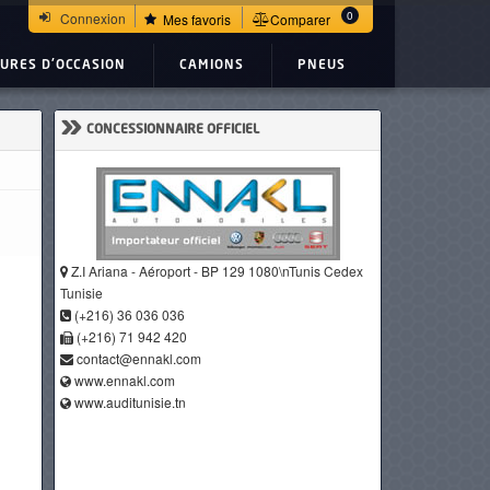
0
Connexion
Mes favoris
Comparer
TURES D'OCCASION
CAMIONS
PNEUS
»
CONCESSIONNAIRE OFFICIEL
Z.I Ariana - Aéroport - BP 129 1080\nTunis Cedex
Tunisie
(+216) 36 036 036
(+216) 71 942 420
contact@ennakl.com
www.ennakl.com
www.auditunisie.tn