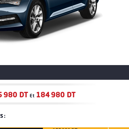
5 980 DT
184 980 DT
Et
S :