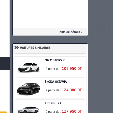
plus de détails »
»
VOITURES SIMILAIRES
MG MOTORS 7
à partir de :
109 950 DT
ŠKODA OCTAVIA
à partir de :
124 980 DT
XPENG P7+
à partir de :
127 950 DT