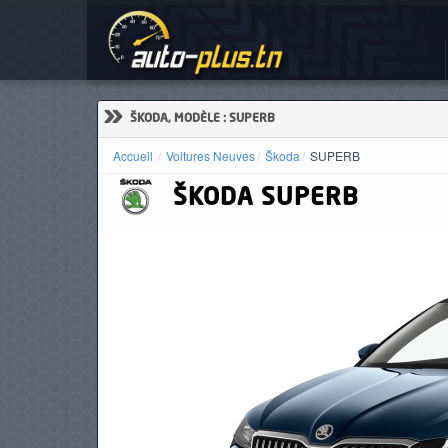
Voi
ACCUEIL
ACTUALITÉS
»
ŠKODA, MODÈLE : SUPERB
Accueil
Voitures Neuves
Škoda
SUPERB
ŠKODA
SUPERB
VOITURES
NEUVES
VOITURES
D'OCCASION
CAMIONS