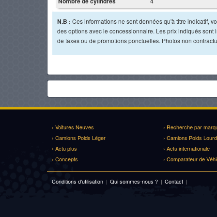
Nombre de cylindres
4
N.B :
Ces informations ne sont données qu'à titre indicatif, vou
des options avec le concessionnaire. Les prix indiqués sont in
de taxes ou de promotions ponctuelles. Photos non contractu
› Voitures Neuves
› Recherche par marq
› Camions Poids Léger
› Camions Poids Lourd
› Actu plus
› Actu internationale
› Concepts
› Comparateur de Véhi
Conditions d'utilisation
|
Qui sommes-nous ?
|
Contact
|