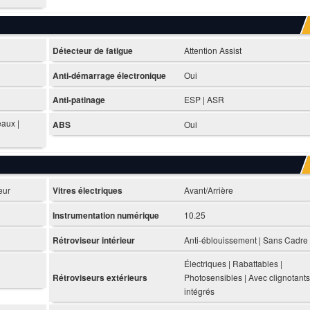
Détecteur de fatigue
Attention Assist
Anti-démarrage électronique
Oui
Anti-patinage
ESP | ASR
eaux |
ABS
Oui
eur
Vitres électriques
Avant/Arrière
Instrumentation numérique
10.25
Rétroviseur intérieur
Anti-éblouissement | Sans Cadre
Électriques | Rabattables |
Rétroviseurs extérieurs
Photosensibles | Avec clignotants
intégrés