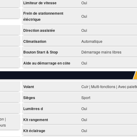
Limiteur de vitesse
Oui
Frein de stationnement
Oui
éléctrique
Direction assistée
Oui
Climatisation
Automatique
Bouton Start & Stop
Démarrage mains libres
Aide au démarrage en côte
Oui
Volant
Cuir | Multi-fonctions | Avec palet
Sièges
Sport
Lumières d
Oui
on |
Kit rangement
Oui
ours
Kit éclairage
Oui