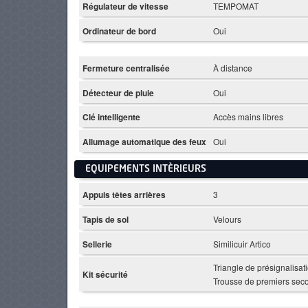
Régulateur de vitesse
TEMPOMAT
Ordinateur de bord
Oui
Fermeture centralisée
À distance
Détecteur de pluie
Oui
Clé intelligente
Accès mains libres
Allumage automatique des feux
Oui
EQUIPEMENTS INTÈRIEURS
Appuis têtes arrières
3
Tapis de sol
Velours
Sellerie
Similicuir Artico
Triangle de présignalisati
Kit sécurité
Trousse de premiers sec