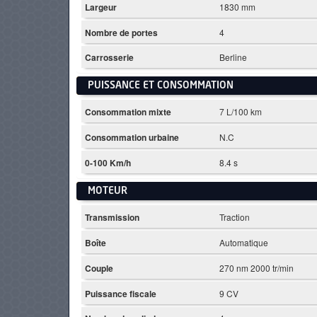
Largeur
1830 mm
Nombre de portes
4
Carrosserie
Berline
PUISSANCE ET CONSOMMATION
Consommation mixte
7 L/100 km
Consommation urbaine
N.C
0-100 Km/h
8.4 s
MOTEUR
Transmission
Traction
Boîte
Automatique
Couple
270 nm 2000 tr/min
Puissance fiscale
9 CV