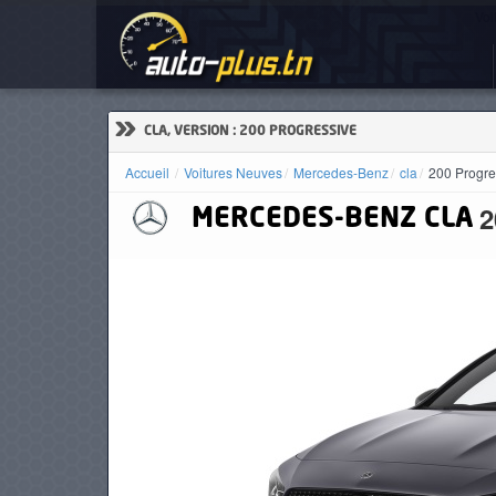
Voi
ACCUEIL
ACTUALITÉS
»
CLA, VERSION : 200 PROGRESSIVE
Accueil
Voitures Neuves
Mercedes-Benz
cla
200 Progre
2
MERCEDES-BENZ
CLA
VOITURES
NEUVES
VOITURES
D'OCCASION
CAMIONS