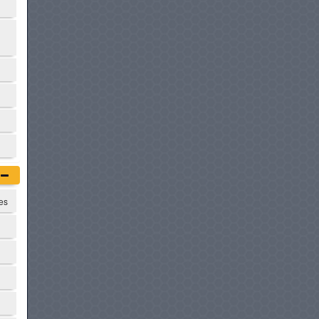
BMW SERIE 3
à partir de :
189 900 DT
HYUNDAI IONIQ 6
à partir de :
199 950 DT
BMW SÉRIE 3 HYBRIDE
à partir de :
204 900 DT
MERCEDES-BENZ CLASSE C
tes
à partir de :
209 900 DT