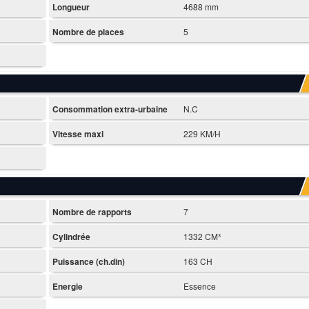
Longueur
4688 mm
Nombre de places
5
Consommation extra-urbaine
N.C
Vitesse maxi
229 KM/H
Nombre de rapports
7
Cylindrée
1332 CM³
Puissance (ch.din)
163 CH
Energie
Essence