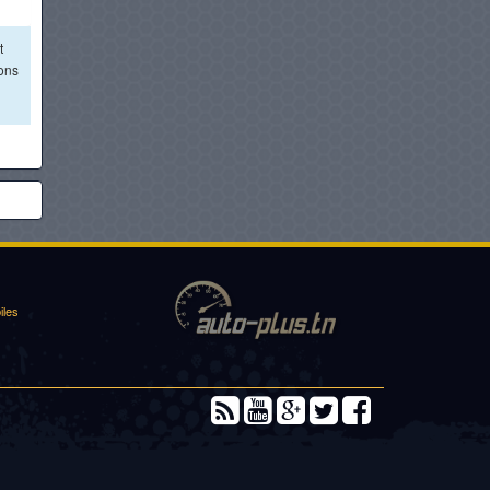
t
ions
iles