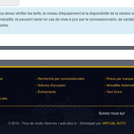
s devez vérifier les tarifs, le niveau d'équipement et la disponibilité de la version e
dicatifs, ils peuvent varier en cas de mise à jour par le concessionnaire, de variat
elles.
ue
› Recherche par concessionnaire
› Pneus par marque
› Voitures d'occasion
› Actualités Automob
› Événements
› Test-Drive
cules
Suivez nous sur
© 2016 - Tous les droits réservés | auto-plus.tn - Développé par
VIRTUAL AUTO