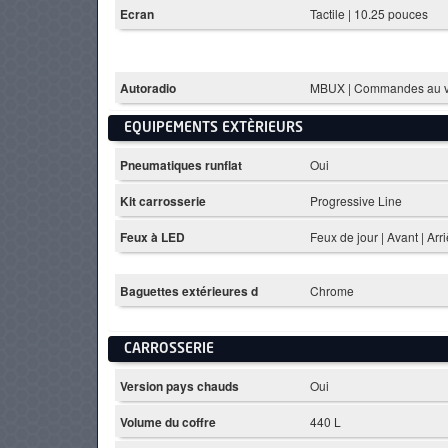
Ecran
Tactile | 10.25 pouces
Autoradio
MBUX | Commandes au v
EQUIPEMENTS EXTÈRIEURS
Pneumatiques runflat
Oui
Kit carrosserie
Progressive Line
Feux à LED
Feux de jour | Avant | Arr
Baguettes extérieures d
Chrome
CARROSSERIE
Version pays chauds
Oui
Volume du coffre
440 L