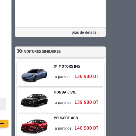
plus de détails »
»
VOITURES SIMILAIRES
IM MOTORS IM5
à partir de :
136 900 DT
HONDA CIVIC
à partir de :
139 980 DT
PEUGEOT 408
à partir de :
140 900 DT