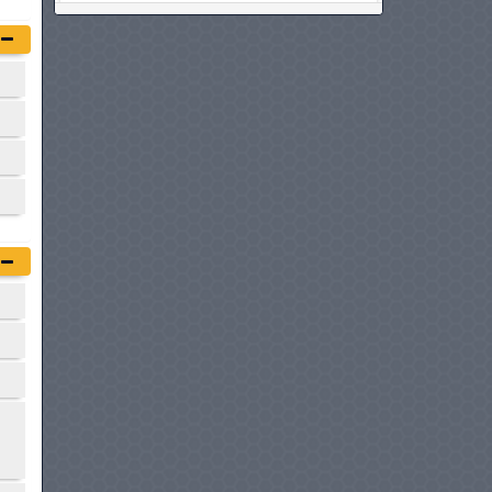
BMW SÉRIE 2 GRAN COUPÉ
à partir de :
149 900 DT
AUDI A3 BERLINE
à partir de :
149 990 DT
HONDA CIVIC HYBRIDE
à partir de :
159 980 DT
MERCEDES-BENZ CLASSE A
BERLINE
à partir de :
167 000 DT
HONDA ACCORD
à partir de :
179 980 DT