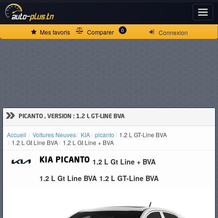
ACCUEIL
0
Mes favoris
Comparer
Connexion
ACTUALITÉS
VOITURES
NEUVES
»
PICANTO , VERSION : 1.2 L GT-LINE BVA
Accueil
Voitures Neuves
KIA
picanto
1.2 L GT-Line BVA
VOITURES
1.2 L Gt Line BVA
1.2 L Gt Line + BVA
D'OCCASION
KIA
PICANTO
1.2 L Gt Line + BVA
1.2 L Gt Line BVA
1.2 L GT-Line BVA
CAMIONS