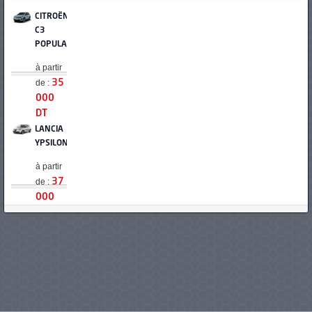
CITROËN
C3
POPULAIRE
à partir
de :
35
000
DT
LANCIA
YPSILON
à partir
de :
37
000
DT
AVANTIER
COMMUTER
à partir
de :
37
800
DT