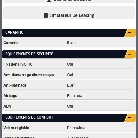
Simulateur De Leasing
GARANTIE
Garantie
5 ans
EQUIPEMENTS DE SÉCURITÉ
Fixations ISOFIX
Oui
Anti-démarrage électronique
Oui
Anti-patinage
ESP
Airbags
Frontaux
ABS
Oui
EQUIPEMENTS DE CONFORT
Volant réglable
En hauteur
Vitres électriques
Avant/Arrière