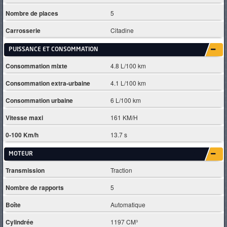
Nombre de places
5
Carrosserie
Citadine
PUISSANCE ET CONSOMMATION
Consommation mixte
4.8 L/100 km
Consommation extra-urbaine
4.1 L/100 km
Consommation urbaine
6 L/100 km
Vitesse maxi
161 KM/H
0-100 Km/h
13.7 s
MOTEUR
Transmission
Traction
Nombre de rapports
5
Boîte
Automatique
Cylindrée
1197 CM³