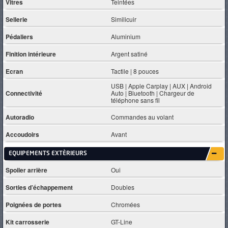
Vitres
Teintées
Sellerie
Similicuir
Pédaliers
Aluminium
Finition intérieure
Argent satiné
Ecran
Tactile | 8 pouces
USB | Apple Carplay | AUX | Android
Connectivité
Auto | Bluetooth | Chargeur de
téléphone sans fil
Autoradio
Commandes au volant
Accoudoirs
Avant
EQUIPEMENTS EXTÈRIEURS
Spoiler arrière
Oui
Sorties d’échappement
Doubles
Poignées de portes
Chromées
Kit carrosserie
GT-Line