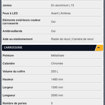
Jantes
En aluminium | 15
Feux à LED
Avant | Arrières
Eléments extérieurs couleur
Oui
carrosserie
Antibrouillards
Oui
Aide au stationnement
Radar de recul | Caméra de recul
CARROSSERIE
Peinture
Métallisée
Calandre
Chromée
Volume du coffre
255 L
Hauteur
1485 mm
Largeur
1595 mm
Longueur
3595 mm
Nombre de portes
5