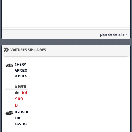
plus de détails »
»
VOITURES SIMILAIRES
CHERY
ARRIZO
8 PHEV
à partir
de :
89
900
DT
HYUNDAI
I30
FASTBACK