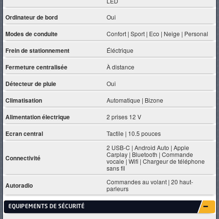
LED
Ordinateur de bord
Oui
Modes de conduite
Confort | Sport | Eco | Neige | Personal
Frein de stationnement
Éléctrique
Fermeture centralisée
À distance
Détecteur de pluie
Oui
Climatisation
Automatique | Bizone
Alimentation électrique
2 prises 12 V
Ecran central
Tactile | 10.5 pouces
2 USB-C | Android Auto | Apple
Carplay | Bluetooth | Commande
Connectivité
vocale | Wifi | Chargeur de téléphone
sans fil
Commandes au volant | 20 haut-
Autoradio
parleurs
EQUIPEMENTS DE SÉCURITÉ