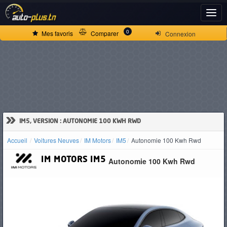
ACCUEIL
0
Mes favoris
Comparer
Connexion
ACTUALITÉS
VOITURES
NEUVES
»
IM5, VERSION : AUTONOMIE 100 KWH RWD
Accueil
Voitures Neuves
IM Motors
IM5
Autonomie 100 Kwh Rwd
VOITURES
IM MOTORS
IM5
Autonomie 100 Kwh Rwd
D'OCCASION
CAMIONS