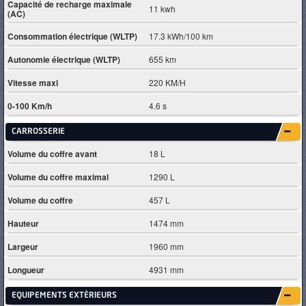
Capacité de recharge maximale
11 kwh
(AC)
Consommation électrique (WLTP)
17.3 kWh/100 km
Autonomie électrique (WLTP)
655 km
Vitesse maxi
220 KM/H
0-100 Km/h
4.6 s
CARROSSERIE
Volume du coffre avant
18 L
Volume du coffre maximal
1290 L
Volume du coffre
457 L
Hauteur
1474 mm
Largeur
1960 mm
Longueur
4931 mm
EQUIPEMENTS EXTÈRIEURS