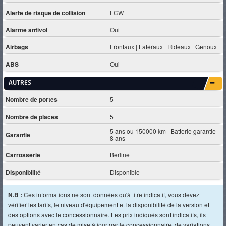
Alerte de risque de collision
FCW
Alarme antivol
Oui
Airbags
Frontaux | Latéraux | Rideaux | Genoux
ABS
Oui
AUTRES
Nombre de portes
5
Nombre de places
5
5 ans ou 150000 km | Batterie garantie
Garantie
8 ans
Carrosserie
Berline
Disponibilité
Disponible
N.B :
Ces informations ne sont données qu'à titre indicatif, vous devez
vérifier les tarifs, le niveau d'équipement et la disponibilité de la version et
des options avec le concessionnaire. Les prix indiqués sont indicatifs, ils
peuvent varier en cas de mise à jour par le concessionnaire, de variations