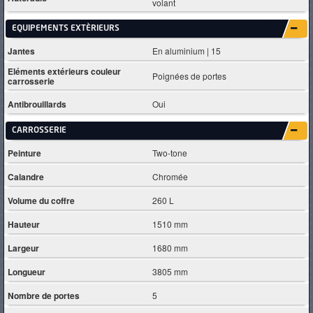
volant
EQUIPEMENTS EXTÈRIEURS
Jantes
En aluminium | 15
Eléments extérieurs couleur
Poignées de portes
carrosserie
Antibrouillards
Oui
CARROSSERIE
Peinture
Two-tone
Calandre
Chromée
Volume du coffre
260 L
Hauteur
1510 mm
Largeur
1680 mm
Longueur
3805 mm
Nombre de portes
5