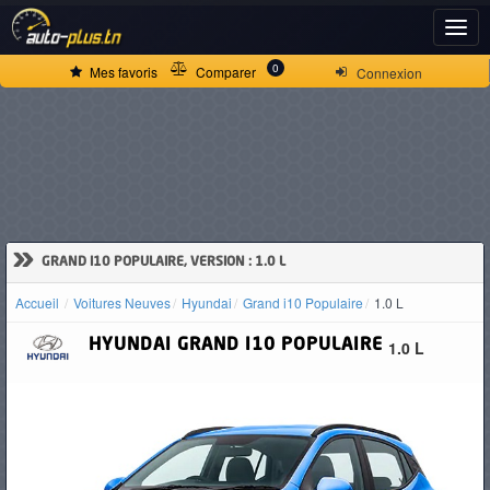
ACCUEIL
0
Mes favoris
Comparer
Connexion
ACTUALITÉS
VOITURES
NEUVES
»
GRAND I10 POPULAIRE, VERSION : 1.0 L
Accueil
Voitures Neuves
Hyundai
Grand i10 Populaire
1.0 L
VOITURES
HYUNDAI
GRAND I10 POPULAIRE
1.0 L
D'OCCASION
CAMIONS