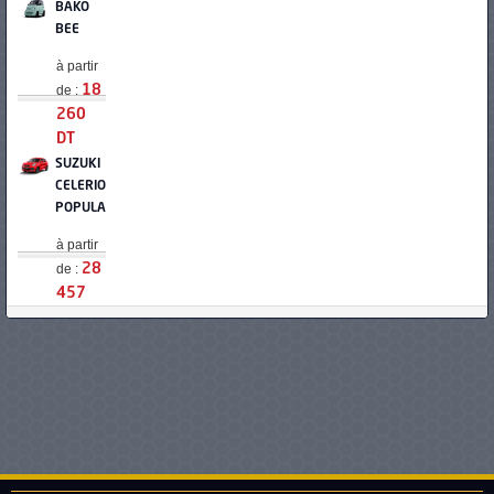
BAKO
BEE
à partir
de :
18
260
DT
SUZUKI
CELERIO
POPULAIRE
à partir
de :
28
457
DT
KIA
PICANTO
POPULAIRE
à partir
de :
32
794