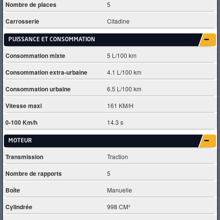
Nombre de places
5
Carrosserie
Citadine
PUISSANCE ET CONSOMMATION
Consommation mixte
5 L/100 km
Consommation extra-urbaine
4.1 L/100 km
Consommation urbaine
6.5 L/100 km
Vitesse maxi
161 KM/H
0-100 Km/h
14.3 s
MOTEUR
Transmission
Traction
Nombre de rapports
5
Boîte
Manuelle
Cylindrée
998 CM³