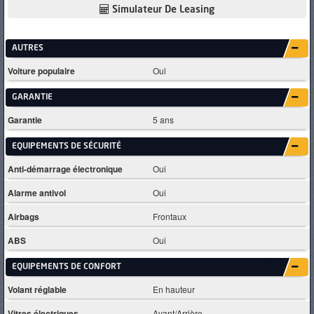
Simulateur De Leasing
AUTRES
Voiture populaire
Oui
GARANTIE
Garantie
5 ans
EQUIPEMENTS DE SÉCURITÉ
Anti-démarrage électronique
Oui
Alarme antivol
Oui
Airbags
Frontaux
ABS
Oui
EQUIPEMENTS DE CONFORT
Volant réglable
En hauteur
Vitres électriques
Avant/Arrière