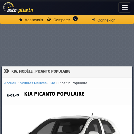
ACCUEIL
0
Mes favoris
Comparer
Connexion
ACTUALITÉS
VOITURES
NEUVES
»
KIA, MODÈLE : PICANTO POPULAIRE
Accueil
Voitures Neuves
KIA
Picanto Populaire
VOITURES
KIA
PICANTO POPULAIRE
D'OCCASION
CAMIONS