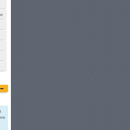
on
t
ions