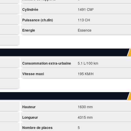
Cylindrée
1491 CM³
Puissance (ch.din)
113 CH
Energie
Essence
Consommation extra-urbaine
5.1 L/100 km
Vitesse maxi
195 KM/H
Hauteur
1630 mm
Longueur
4315 mm
Nombre de places
5