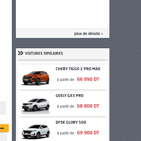
plus de détails »
»
VOITURES SIMILAIRES
CHERY TIGGO 2 PRO MAX
à partir de :
66 990 DT
GEELY GX3 PRO
à partir de :
68 800 DT
DFSK GLORY 500
à partir de :
69 900 DT