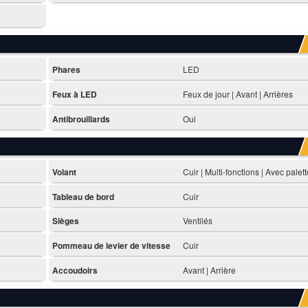
Phares
LED
Feux à LED
Feux de jour | Avant | Arrières
Antibrouillards
Oui
Volant
Cuir | Multi-fonctions | Avec palet
Tableau de bord
Cuir
Sièges
Ventilés
Pommeau de levier de vitesse
Cuir
Accoudoirs
Avant | Arrière