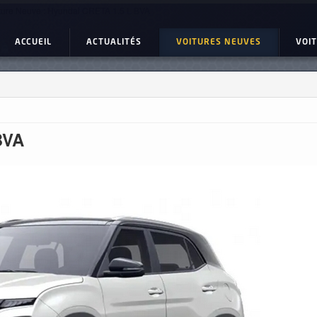
ture Neuve : Hyundai CRETA 1.5 L BVA
ACCUEIL
ACTUALITÉS
VOITURES NEUVES
VOI
BVA