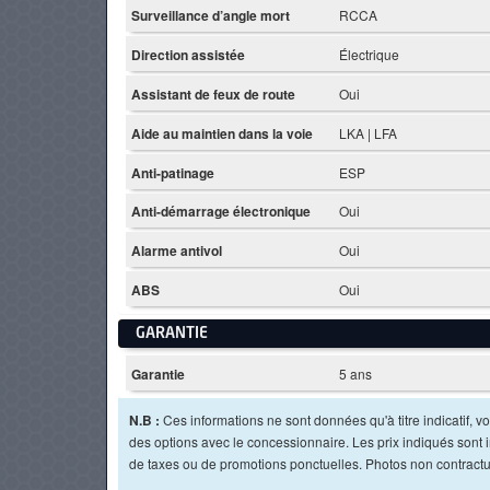
Surveillance d’angle mort
RCCA
Direction assistée
Électrique
Assistant de feux de route
Oui
Aide au maintien dans la voie
LKA | LFA
Anti-patinage
ESP
Anti-démarrage électronique
Oui
Alarme antivol
Oui
ABS
Oui
GARANTIE
Garantie
5 ans
N.B :
Ces informations ne sont données qu'à titre indicatif, vou
des options avec le concessionnaire. Les prix indiqués sont in
de taxes ou de promotions ponctuelles. Photos non contractu