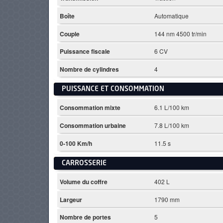
Boîte
Automatique
Couple
144 nm 4500 tr/min
Puissance fiscale
6 CV
Nombre de cylindres
4
PUISSANCE ET CONSOMMATION
Consommation mixte
6.1 L/100 km
Consommation urbaine
7.8 L/100 km
0-100 Km/h
11.5 s
CARROSSERIE
Volume du coffre
402 L
Largeur
1790 mm
Nombre de portes
5