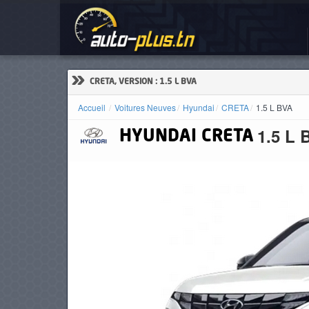
Voi
ACCUEIL
ACTUALITÉS
»
CRETA, VERSION : 1.5 L BVA
Accueil
Voitures Neuves
Hyundai
CRETA
1.5 L BVA
1.5 L 
HYUNDAI
CRETA
VOITURES
NEUVES
VOITURES
D'OCCASION
CAMIONS