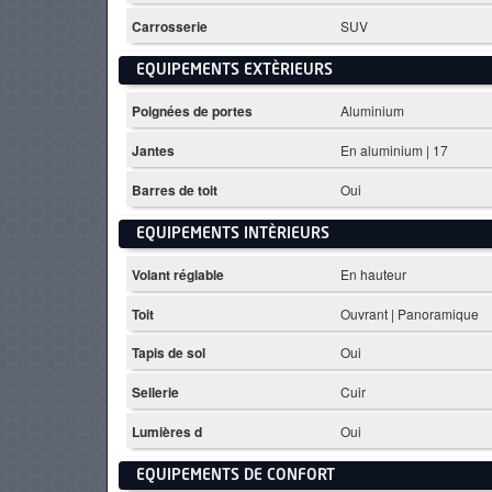
Carrosserie
SUV
EQUIPEMENTS EXTÈRIEURS
Poignées de portes
Aluminium
Jantes
En aluminium | 17
Barres de toit
Oui
EQUIPEMENTS INTÈRIEURS
Volant réglable
En hauteur
Toit
Ouvrant | Panoramique
Tapis de sol
Oui
Sellerie
Cuir
Lumières d
Oui
EQUIPEMENTS DE CONFORT