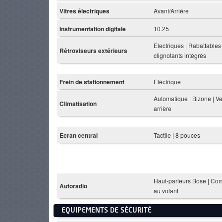
Vitres électriques
Avant/Arrière
Instrumentation digitale
10.25
Électriques | Rabattables
Rétroviseurs extérieurs
clignotants intégrés
Frein de stationnement
Éléctrique
Automatique | Bizone | Ve
Climatisation
arrière
Ecran central
Tactile | 8 pouces
Haut-parleurs Bose | C
Autoradio
au volant
EQUIPEMENTS DE SÉCURITÉ