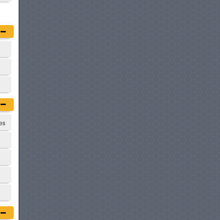
DFSK E5 PHEV
à partir de :
76 900 DT
SUZUKI FRONX
à partir de :
76 900 DT
ŠKODA KUSHAQ
à partir de :
78 980 DT
tes
CHERY TIGGO 4 HEV
à partir de :
79 900 DT