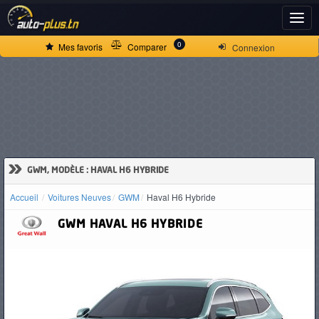
ACCUEIL
0
Mes favoris
Comparer
Connexion
ACTUALITÉS
VOITURES
NEUVES
»
GWM, MODÈLE : HAVAL H6 HYBRIDE
Accueil
Voitures Neuves
GWM
Haval H6 Hybride
VOITURES
GWM
HAVAL H6 HYBRIDE
D'OCCASION
CAMIONS