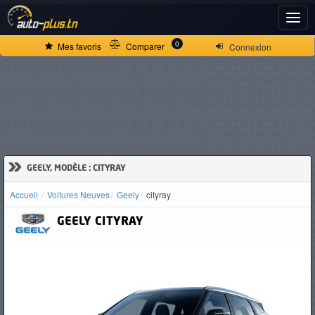
ACCUEIL
0
Mes favoris
Comparer
Connexion
ACTUALITÉS
VOITURES
NEUVES
»
GEELY, MODÈLE : CITYRAY
Accueil
Voitures Neuves
Geely
cityray
VOITURES
GEELY
CITYRAY
D'OCCASION
CAMIONS